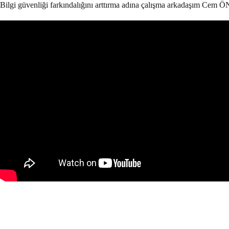
Bilgi güvenliği farkındalığını arttırma adına çalışma arkadaşım Cem ÖNAL