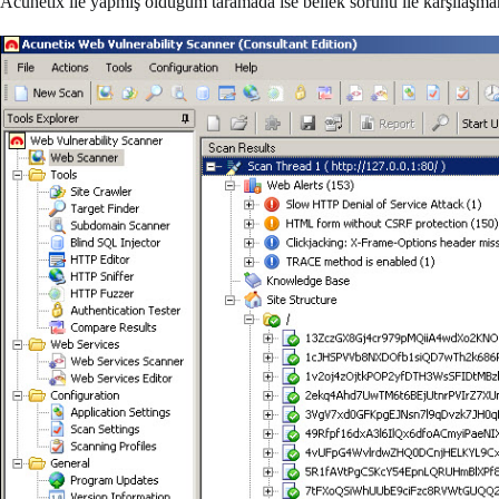
Acunetix ile yapmış olduğum taramada ise bellek sorunu ile karşılaşm