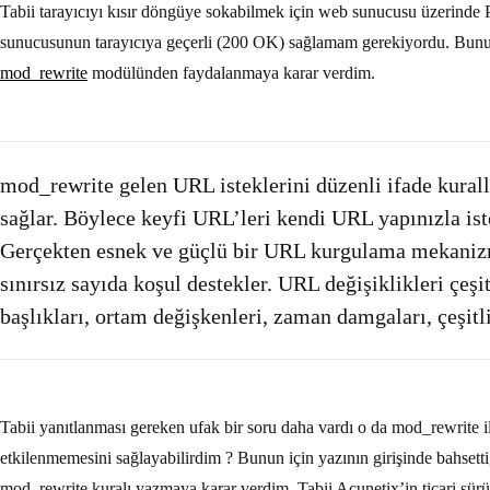
Tabii tarayıcıyı kısır döngüye sokabilmek için web sunucusu üzerinde 
sunucusunun tarayıcıya geçerli (200 OK) sağlamam gerekiyordu. Bunun
mod_rewrite
modülünden faydalanmaya karar verdim.
mod_rewrite gelen URL isteklerini düzenli ifade kural
sağlar. Böylece keyfi URL’leri kendi URL yapınızla is
Gerçekten esnek ve güçlü bir URL kurgulama mekanizmas
sınırsız sayıda koşul destekler. URL değişiklikleri çeş
başlıkları, ortam değişkenleri, zaman damgaları, çeşitli
Tabii yanıtlanması gereken ufak bir soru daha vardı o da mod_rewrite i
etkilenmemesini sağlayabilirdim ? Bunun için yazının girişinde bahset
mod_rewrite kuralı yazmaya karar verdim. Tabii Acunetix’in ticari 