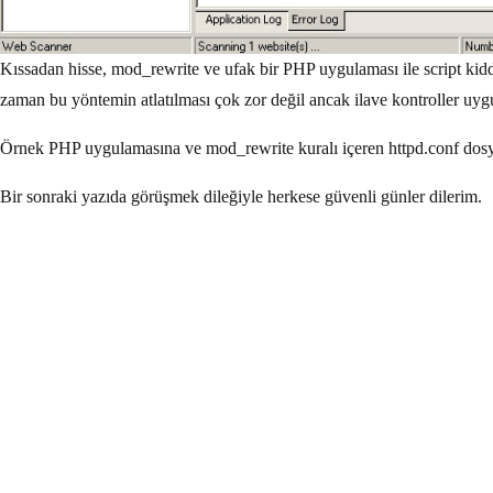
Kıssadan hisse, mod_rewrite ve ufak bir PHP uygulaması ile script kiddi
zaman bu yöntemin atlatılması çok zor değil ancak ilave kontroller uygul
Örnek PHP uygulamasına ve mod_rewrite kuralı içeren httpd.conf dos
Bir sonraki yazıda görüşmek dileğiyle herkese güvenli günler dilerim.