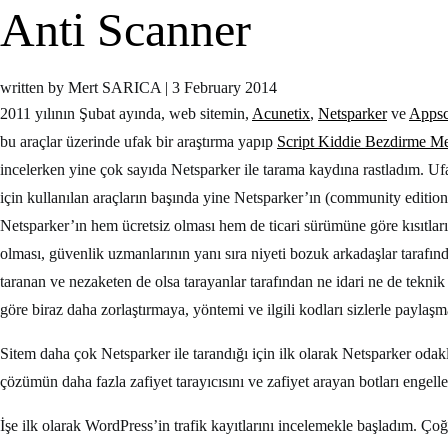
Anti Scanner
written by Mert SARICA
|
3 February 2014
2011 yılının Şubat ayında, web sitemin,
Acunetix
,
Netsparker
ve
Apps
bu araçlar üzerinde ufak bir araştırma yapıp
Script Kiddie Bezdirme M
incelerken yine çok sayıda Netsparker ile tarama kaydına rastladım. Ufa
için kullanılan araçların başında yine Netsparker’ın (community editio
Netsparker’ın hem ücretsiz olması hem de ticari sürümüne göre kısıtları 
olması, güvenlik uzmanlarının yanı sıra niyeti bozuk arkadaşlar tarafın
taranan ve nezaketen de olsa tarayanlar tarafından ne idari ne de teknik 
göre biraz daha zorlaştırmaya, yöntemi ve ilgili kodları sizlerle paylaş
Sitem daha çok Netsparker ile tarandığı için ilk olarak Netsparker odakl
çözümün daha fazla zafiyet tarayıcısını ve zafiyet arayan botları enge
İşe ilk olarak WordPress’in trafik kayıtlarını incelemekle başladım. Çoğ