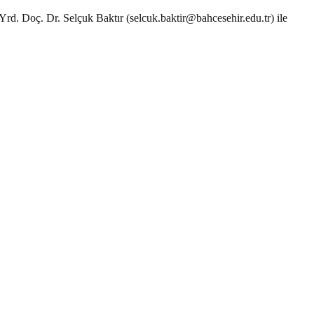
e Yrd. Doç. Dr. Selçuk Baktır (
selcuk.baktir@bahcesehir.edu.tr
) ile