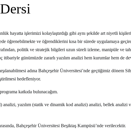
 Dersi
ük hayatta işlerimizi kolaylaştırdığı gibi aynı şekilde art niyetli kişileri
sa sürede öğrenebilmekte ve öğrendiklerini kısa bir sürede uygulamaya ge
afından, politik ve stratejik bilgileri uzun süreli izleme, manipüle ve tah
nuç itibariyle günümüzde zararlı yazılım analizi hem kurumlar hem de devl
 karşılanabilmesi adına Bahçeşehir Üniversitesi’nde geçtiğimiz dönem S
tirilmesi hedefleniyor.
u programa katkıda bulunacağım.
) analizi, yazılım (statik ve dinamik kod analizi) analizi, bellek analizi v
arasında, Bahçeşehir Üniversitesi Beşiktaş Kampüsü’nde verilecektir.