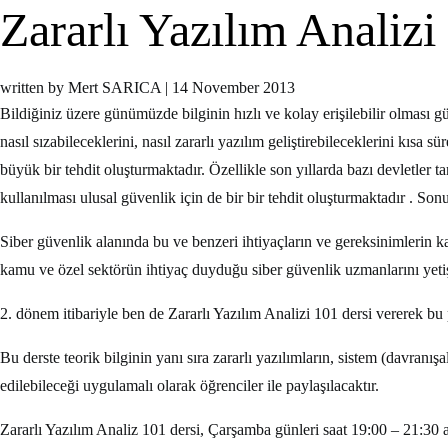
Zararlı Yazılım Analizi
written by Mert SARICA
|
14 November 2013
Bildiğiniz üzere günümüzde bilginin hızlı ve kolay erişilebilir olması günl
nasıl sızabileceklerini, nasıl zararlı yazılım geliştirebileceklerini kı
büyük bir tehdit oluşturmaktadır. Özellikle son yıllarda bazı devletler tar
kullanılması ulusal güvenlik için de bir bir tehdit oluşturmaktadır . So
Siber güvenlik alanında bu ve benzeri ihtiyaçların ve gereksinimlerin
kamu ve özel sektörün ihtiyaç duyduğu siber güvenlik uzmanlarını yetiş
2. dönem itibariyle ben de Zararlı Yazılım Analizi 101 dersi vererek b
Bu derste teorik bilginin yanı sıra zararlı yazılımların, sistem (davranışal
edilebileceği uygulamalı olarak öğrenciler ile paylaşılacaktır.
Zararlı Yazılım Analiz 101 dersi, Çarşamba günleri saat 19:00 – 21:30 