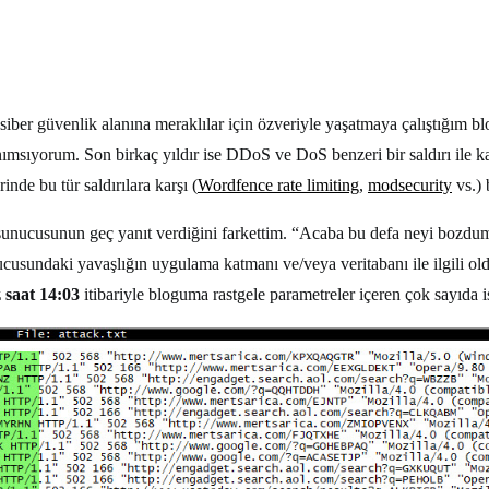
 siber güvenlik alanına meraklılar için özveriyle yaşatmaya çalıştığım b
ımsıyorum. Son birkaç yıldır ise DDoS ve DoS benzeri bir saldırı ile ka
inde bu tür saldırılara karşı (
Wordfence rate limiting
,
modsecurity
vs.) 
sunucusunun geç yanıt verdiğini farkettim. “Acaba bu defa neyi bozd
usundaki yavaşlığın uygulama katmanı ve/veya veritabanı ile ilgili 
saat 14:03
itibariyle bloguma rastgele parametreler içeren çok sayıda 