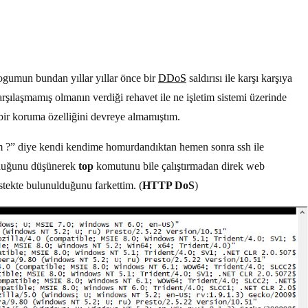
logumun bundan yıllar yıllar önce bir
DDoS
saldırısı ile karşı karşıya
rşılaşmamış olmanın verdiği rehavet ile ne işletim sistemi üzerinde
bir koruma özelliğini devreye almamıştım.
um ?” diye kendi kendime homurdandıktan hemen sonra ssh ile
olduğunu düşünerek
top
komutunu bile çalıştırmadan direk web
istekte bulunulduğunu farkettim. (
HTTP DoS
)