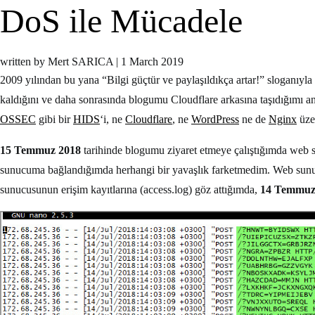
DoS ile Mücadele
written by Mert SARICA
|
1 March 2019
2009 yılından bu yana “Bilgi güçtür ve paylaşıldıkça artar!” sloganıyla
kaldığını ve daha sonrasında blogumu Cloudflare arkasına taşıdığımı an
OSSEC
gibi bir
HIDS
‘i, ne
Cloudflare
, ne
WordPress
ne de
Nginx
üzer
15 Temmuz 2018
tarihinde blogumu ziyaret etmeye çalıştığımda web 
sunucuma bağlandığımda herhangi bir yavaşlık farketmedim. Web sunuc
sunucusunun erişim kayıtlarına (access.log) göz attığımda,
14 Temmuz 