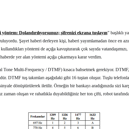
i yöntem: Dolandırılıyorsunuz; şifrenizi ekrana tuşlayın
” başlıklı 
 vuruluyordu. Şayet haberi derleyen kişi, haberi yayımlamadan önce en a
 kullandıkları yöntemi de açığa kavuşturarak çok sayıda vatandaşımızı, 
u haberde yer alan yöntemi açığa çıkarmaya karar verdim.
al Tone Multi-Frequency / DTMF) kısaca bahsetmek gerekiyor. DTMF, Bel
dür. DTMF tuş takımları aşağıdaki gibi 16 tuştan oluşur. Tuşlu telefonlard
 sinyale dönüştürülerek iletilir. Örneğin bir bankayı aradığınızda sizi ka
z zaman oluşan ve rahatlıkla duyabildiğiniz her ton çifti, robot tarafın