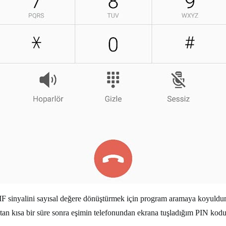
MF sinyalini sayısal değere dönüştürmek için program aramaya koyuldum
ıktan kısa bir süre sonra eşimin telefonundan ekrana tuşladığım PIN kod