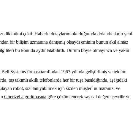
yazı dikkatimi çekti. Haberin detaylarını okuduğumda dolandıcıların yeni
zından bir bilişim uzmanına danışmış olsaydı eminim bunun akıl almaz
ilgilileri bu konuda aydınlatabilirdi. Durum böyle olmayınca ve yakın
l Systems firması tarafından 1963 yılında geliştirilmiş ve telefon
a, tuş takımlı akıllı telefonlarda her bir tuşa basıldığında, aşağıdaki
rşılayan robot, sizi tanıyabilmek için sizden müşteri numaranızı ve
dan
Goertzel algoritmasına
göre çözümlenerek sayısal değere çevrilir ve