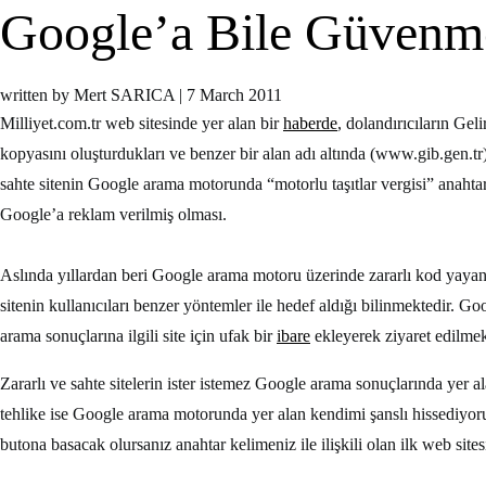
Google’a Bile Güvenm
written by Mert SARICA
|
7 March 2011
Milliyet.com.tr web sitesinde yer alan bir
haberde
, dolandırıcıların Geli
kopyasını oluşturdukları ve benzer bir alan adı altında (www.gib.gen.tr) 
sahte sitenin Google arama motorunda “motorlu taşıtlar vergisi” anahtar 
Google’a reklam verilmiş olması.
Aslında yıllardan beri Google arama motoru üzerinde zararlı kod yayan s
sitenin kullanıcıları benzer yöntemler ile hedef aldığı bilinmektedir. G
arama sonuçlarına ilgili site için ufak bir
ibare
ekleyerek ziyaret edilmek
Zararlı ve sahte sitelerin ister istemez Google arama sonuçlarında yer al
tehlike ise Google arama motorunda yer alan kendimi şanslı hissediyoru
butona basacak olursanız anahtar kelimeniz ile ilişkili olan ilk web site