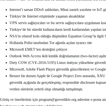
Internet’i sarsan DDoS saldırıları, Mirai zararlı yazılımı ve IoT g
Türkiye’de Internet erişiminde yaşanan aksaklıklar
VPN servis sağlayıcıları ve bu servis sağlayıcılara uygulanan kıs
Türkiye’de bir süredir kullanıcıların kredi kartlarından yapılan iz
NSA’in ofansif kolu olduğu düşünülen Equation Group’la ilgili 
Hollanda Polisi tarafından Tor ağında açılan uyarıcı site
Microsoft EMET’ten desteğini çekiyor
Outlook Web Access ikili kimlik doğrulamanın (two-factor) aşıl
Dirty COW (CVE-2016-5195) Linux imtiyaz yükseltme güvenlik
Microsoft, Adobe Flash Player güvenlik güncellemesi ve Google 
Benzer bir durum Apple ile Google Project Zero arasında, XNU k
güvenlik açığında da gerçekleşmiş; responsible disclosure kapsam
verilen sürelerin yeterli olup olmadığı tartışılmıştı.
Görüş ve önerileriniz için
program@guvenliktv.org
adresine e-posta at