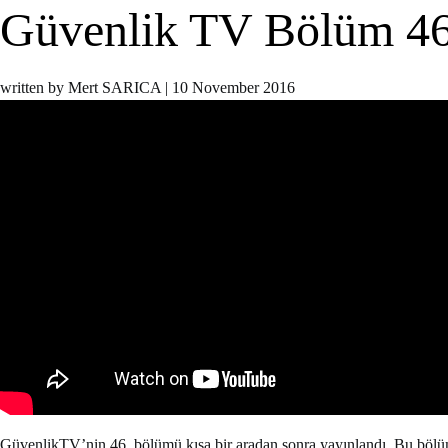
Güvenlik TV Bölüm 4
written by Mert SARICA
|
10 November 2016
GüvenlikTV’nin 46. bölümü kısa bir aradan sonra yayınlandı. Bu bölüm