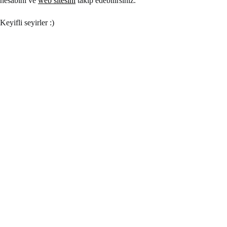
hesabını ve
web sitesini
takip edebilirsiniz.
Keyifli seyirler :)