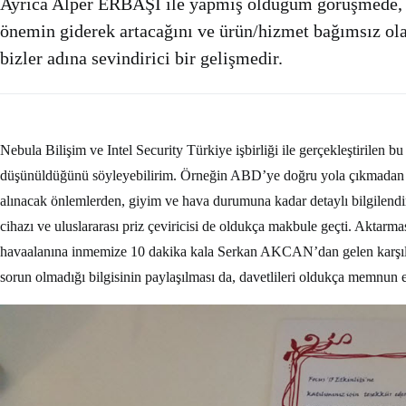
Ayrıca Alper ERBAŞI ile yapmış olduğum görüşmede, In
önemin giderek artacağını ve ürün/hizmet bağımsız olar
bizler adına sevindirici bir gelişmedir.
Nebula Bilişim ve Intel Security Türkiye işbirliği ile gerçekleştirilen 
düşünüldüğünü söyleyebilirim. Örneğin ABD’ye doğru yola çıkmadan gün
alınacak önlemlerden, giyim ve hava durumuna kadar detaylı bilgilendirme
cihazı ve uluslararası priz çeviricisi de oldukça makbule geçti. Aktar
havaalanına inmemize 10 dakika kala Serkan AKCAN’dan gelen karşıl
sorun olmadığı bilgisinin paylaşılması da, davetlileri oldukça memnun e