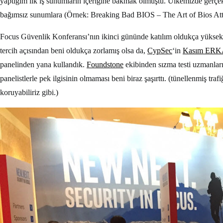
yaptığım ilk iş sunumların içeriğine bakmak olmuştu. Ülkemizde gerçekle
bağımsız sunumlara (Örnek: Breaking Bad BIOS – The Art of Bios Attack
Focus Güvenlik Konferansı’nın ikinci gününde katılım oldukça yüksek
tercih açısından beni oldukça zorlamış olsa da,
CypSec
‘in
Kasım ER
panelinden yana kullandık.
Foundstone
ekibinden sızma testi uzmanları
panelistlerle pek ilgisinin olmaması beni biraz şaşırttı. (tünellenmiş traf
koruyabiliriz gibi.)