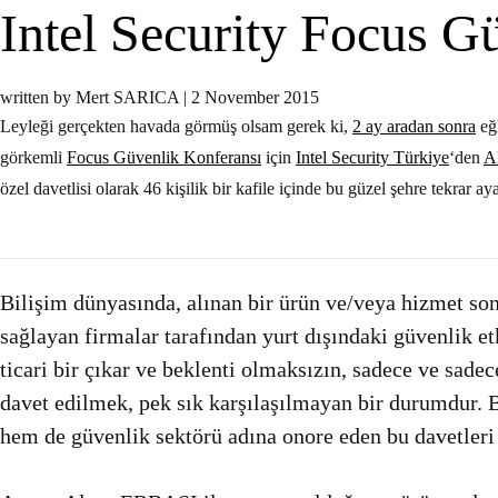
Intel Security Focus G
written by Mert SARICA
|
2 November 2015
Leyleği gerçekten havada görmüş olsam gerek ki,
2 ay aradan sonra
eğ
görkemli
Focus Güvenlik Konferansı
için
Intel Security Türkiye
‘den
A
özel davetlisi olarak 46 kişilik bir kafile içinde bu güzel şehre tekrar ay
Bilişim dünyasında, alınan bir ürün ve/veya hizmet so
sağlayan firmalar tarafından yurt dışındaki güvenlik et
ticari bir çıkar ve beklenti olmaksızın, sadece ve sadec
davet edilmek, pek sık karşılaşılmayan bir durumdu
hem de güvenlik sektörü adına onore eden bu davetleri