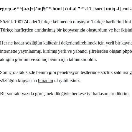
egrep -e “^[a-z]+[^\n]$” *.html | cut -d ” ” -f 1 | sort | uniq -i | cut 
Sözlük 190774 adet Türkçe kelimeden oluşuyor. Türkçe harflerin kimi 
Türkçe harflerden arındırılmış bir kopyasınıda oluşturdum ve her ikisi
Her ne kadar sözlüğün kalitesini değerlendirebilmek için yerli bir k
internette yayınlanmış, kırılmış yerli ve yabancı şifrelerden oluşan
phpb
aldığını gördüm ve sonuç benim için tatminkar oldu.
Sonuç olarak sizde benim gibi penetrasyon testlerinde sözlük saldırısı 
sözlüğün kopyasına
buradan
ulaşabilirsiniz.
Bir sonraki yazıda görüşmek dileğiyle herkese iyi haftasonları dilerim.