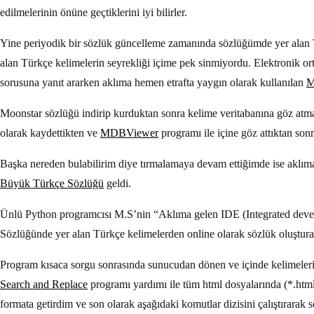
edilmelerinin önüne geçtiklerini iyi bilirler.
Yine periyodik bir sözlük güncelleme zamanında sözlüğümde yer alan T
alan Türkçe kelimelerin seyrekliği içime pek sinmiyordu. Elektronik 
sorusuna yanıt ararken aklıma hemen etrafta yaygın olarak kullanılan
M
Moonstar sözlüğü indirip kurduktan sonra kelime veritabanına göz atm
olarak kaydettikten ve
MDBViewer
programı ile içine göz attıktan son
Başka nereden bulabilirim diye tırmalamaya devam ettiğimde ise aklım
Büyük Türkçe Sözlüğü
geldi.
Ünlü Python programcısı M.S’nin “Aklıma gelen IDE (Integrated dev
Sözlüğünde yer alan Türkçe kelimelerden online olarak sözlük oluştur
Program kısaca sorgu sonrasında sunucudan dönen ve içinde kelimelerin 
Search and Replace
programı yardımı ile tüm html dosyalarında (*.htm
formata getirdim ve son olarak aşağıdaki komutlar dizisini çalıştırarak 