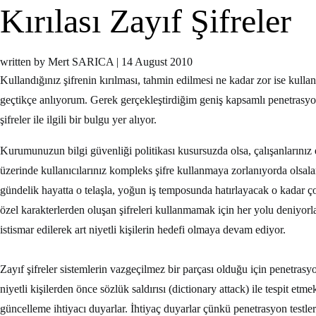
Kırılası Zayıf Şifreler
written by Mert SARICA
|
14 August 2010
Kullandığınız şifrenin kırılması, tahmin edilmesi ne kadar zor ise ku
geçtikçe anlıyorum. Gerek gerçekleştirdiğim geniş kapsamlı penetrasy
şifreler ile ilgili bir bulgu yer alıyor.
Kurumunuzun bilgi güvenliği politikası kusursuzda olsa, çalışanlarınız ek
üzerinde kullanıcılarınız kompleks şifre kullanmaya zorlanıyorda olsala
gündelik hayatta o telaşla, yoğun iş temposunda hatırlayacak o kadar ç
özel karakterlerden oluşan şifreleri kullanmamak için her yolu deniyorla
istismar edilerek art niyetli kişilerin hedefi olmaya devam ediyor.
Zayıf şifreler sistemlerin vazgeçilmez bir parçası olduğu için penetrasyon
niyetli kişilerden önce sözlük saldırısı (dictionary attack) ile tespit e
güncelleme ihtiyacı duyarlar. İhtiyaç duyarlar çünkü penetrasyon testlerin