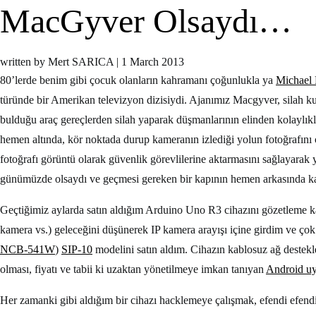
MacGyver Olsaydı…
written by Mert SARICA
|
1 March 2013
80’lerde benim gibi çocuk olanların kahramanı çoğunlukla ya
Michael 
türünde bir Amerikan televizyon dizisiydi. Ajanımız Macgyver, silah 
bulduğu araç gereçlerden silah yaparak düşmanlarının elinden kolaylık
hemen altında, kör noktada durup kameranın izlediği yolun fotoğrafı
fotoğrafı görüntü olarak güvenlik görevlilerine aktarmasını sağlayara
günümüzde olsaydı ve geçmesi gereken bir kapının hemen arkasında kap
Geçtiğimiz aylarda satın aldığım Arduino Uno R3 cihazını gözetleme k
kamera vs.) geleceğini düşünerek IP kamera arayışı içine girdim ve ç
NCB-541W
)
SIP-10
modelini satın aldım. Cihazın kablosuz ağ destekl
olması, fiyatı ve tabii ki uzaktan yönetilmeye imkan tanıyan
Android u
Her zamanki gibi aldığım bir cihazı hacklemeye çalışmak, efendi efen