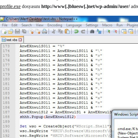
profile.exe
dosyasını
http://www[.]bluesw[.]net/wp-admin//user/
adr