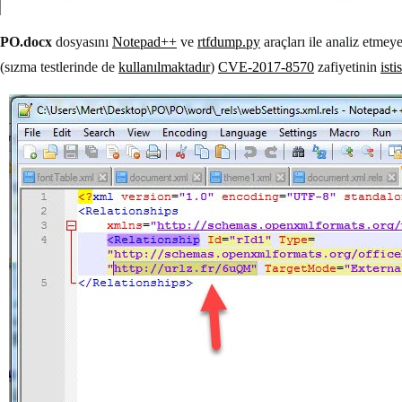
PO.docx
dosyasını
Notepad++
ve
rtfdump.py
araçları ile analiz etme
(sızma testlerinde de
kullanılmaktadır
)
CVE-2017-8570
zafiyetinin
isti