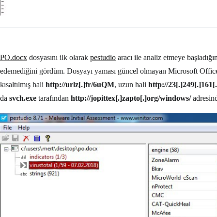
PO.docx
dosyasını ilk olarak
pestudio
aracı ile analiz etmeye başladığ
edemediğini gördüm. Dosyayı yaması güncel olmayan Microsoft Office
kısaltılmış hali
http://urlz[.]fr/6uQM
, uzun hali
http://23[.]249[.]161[
da
svch.exe
tarafından
http://jopittex[.]zapto[.]org/windows/
adresin