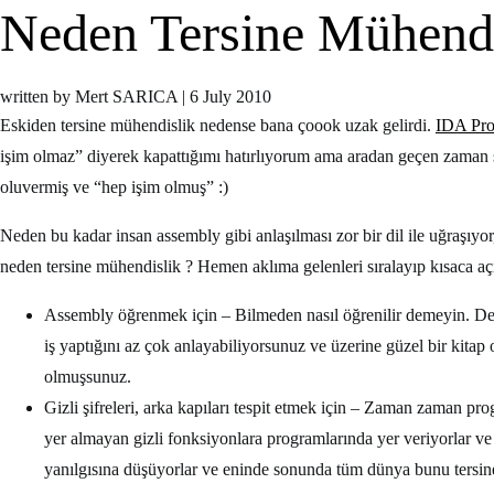
Neden Tersine Mühendi
written by Mert SARICA
|
6 July 2010
Eskiden tersine mühendislik nedense bana çoook uzak gelirdi.
IDA Pr
işim olmaz” diyerek kapattığımı hatırlıyorum ama aradan geçen zaman 
oluvermiş ve “hep işim olmuş” :)
Neden bu kadar insan assembly gibi anlaşılması zor bir dil ile uğraşıyor
neden tersine mühendislik ? Hemen aklıma gelenleri sıralayıp kısaca a
Assembly öğrenmek için – Bilmeden nasıl öğrenilir demeyin. Debu
iş yaptığını az çok anlayabiliyorsunuz ve üzerine güzel bir kita
olmuşsunuz.
Gizli şifreleri, arka kapıları tespit etmek için – Zaman zaman p
yer almayan gizli fonksiyonlara programlarında yer veriyorlar ve
yanılgısına düşüyorlar ve eninde sonunda tüm dünya bunu tersine