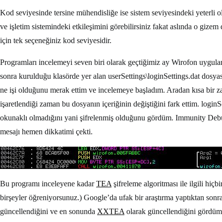
Kod seviyesinde tersine mühendisliğe ise sistem seviyesindeki yeterli
ve işletim sistemindeki etkileşimini görebilirsiniz fakat aslında o giz
için tek seçeneğiniz kod seviyesidir.
Programları incelemeyi seven biri olarak geçtiğimiz ay Wirofon uygulam
sonra kurulduğu klasörde yer alan userSettings\loginSettings.dat dosya
ne işi olduğunu merak ettim ve incelemeye başladım. Aradan kısa bir za
işaretlendiği zaman bu dosyanın içeriğinin değiştiğini fark ettim. logi
okunaklı olmadığını yani şifrelenmiş olduğunu gördüm. Immunity Debugg
mesajı hemen dikkatimi çekti.
Bu programı inceleyene kadar
TEA
şifreleme algoritması ile ilgili hiç
birşeyler öğreniyorsunuz.) Google’da ufak bir araştırma yaptıktan sonr
güncellendiğini ve en sonunda
XXTEA
olarak güncellendiğini gördüm. 