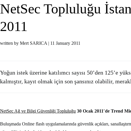
NetSec Topluluğu İsta
2011
written by Mert SARICA
|
11 January 2011
Yoğun istek üzerine katılımcı sayısı 50’den 125’e yükse
kalmıştır, kayıt olmak için son şansınız olabilir, merak
NetSec Ağ ve Bilgi Güvenliği Topluluğu
30 Ocak 2011′de Trend Mi
Buluşmada Online flash uygulamalarında güvenlik açıkları, sanallaştırma 