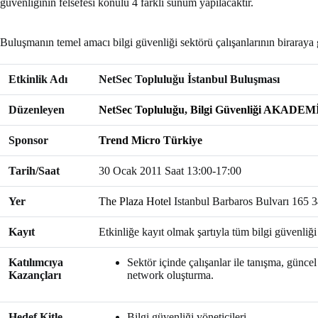
güvenliğinin felsefesi konulu 4 farklı sunum yapılacaktır.
Buluşmanın temel amacı bilgi güvenliği sektörü çalışanlarının biraraya gel
Etkinlik Adı
NetSec Topluluğu İstanbul Buluşması
Düzenleyen
NetSec Topluluğu
,
Bilgi Güvenliği AKADEM
Sponsor
Trend Micro Türkiye
Tarih/Saat
30 Ocak 2011 Saat 13:00-17:00
Yer
The Plaza Hotel
Istanbul Barbaros Bulvarı 165 3
Kayıt
Etkinliğe kayıt olmak şartıyla tüm bilgi güvenliği 
Katılımcıya
Sektör içinde çalışanlar ile tanışma, güncel 
Kazançları
network oluşturma.
Hedef Kitle
Bilgi güvenliği yöneticileri