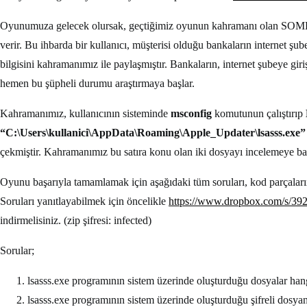
Oyunumuza gelecek olursak, geçtiğimiz oyunun kahramanı olan SOME çal
verir. Bu ihbarda bir kullanıcı, müşterisi olduğu bankaların internet şube
bilgisini kahramanımız ile paylaşmıştır. Bankaların, internet şubeye gi
hemen bu şüpheli durumu araştırmaya başlar.
Kahramanımız, kullanıcının sisteminde
msconfig
komutunun çalıştırıp
“C:\Users\kullanici\AppData\Roaming\Apple_Updater\lsasss.exe”
çekmiştir. Kahramanımız bu satıra konu olan iki dosyayı incelemeye ba
Oyunu başarıyla tamamlamak için aşağıdaki tüm soruları, kod parçaların
Soruları yanıtlayabilmek için öncelikle
https://www.dropbox.com/s/392
indirmelisiniz. (zip şifresi: infected)
Sorular;
lsasss.exe programının sistem üzerinde oluşturduğu dosyalar hang
lsasss.exe programının sistem üzerinde oluşturduğu şifreli dosyan