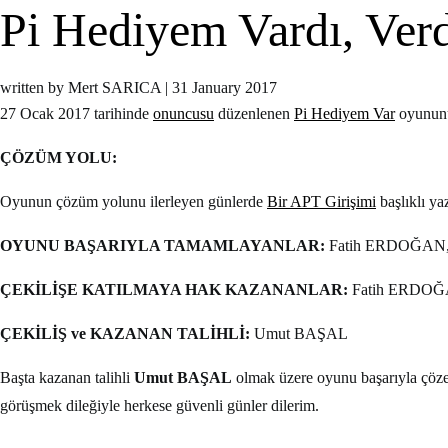
Pi Hediyem Vardı, Verd
written by Mert SARICA
|
31 January 2017
27 Ocak 2017 tarihinde
onuncusu
düzenlenen
Pi Hediyem Var
oyununu 
ÇÖZÜM YOLU:
Oyunun çözüm yolunu ilerleyen günlerde
Bir APT Girişimi
başlıklı ya
OYUNU BAŞARIYLA TAMAMLAYANLAR:
Fatih ERDOĞAN,
ÇEKİLİŞE KATILMAYA HAK KAZANANLAR:
Fatih ERDOĞ
ÇEKİLİŞ ve KAZANAN TALİHLİ:
Umut BAŞAL
Başta kazanan talihli
Umut BAŞAL
olmak üzere oyunu başarıyla çözen
görüşmek dileğiyle herkese güvenli günler dilerim.