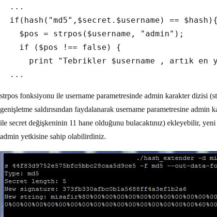
  ...

  if(hash("md5",$secret.$username) == $hash){
    $pos = strpos($username, "admin");

    if ($pos !== false) {  

      print "Tebrikler $username , artık en y
strpos fonksiyonu ile username parametresinde admin karakter dizisi (str
genişletme saldırısından faydalanarak username parametresine admin ka
ile secret değişkeninin 11 hane olduğunu bulacaktınız) ekleyebilir, yeni
admin yetkisine sahip olabilirdiniz.