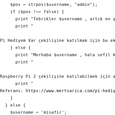
    $pos = strpos($username, "admin");

    if ($pos !== false) {  

      print "Tebrikler $username , artık en y
      print "
Pi Hediyem Var çekilişine katılmak için bu e
    } else {

      print "Merhaba $username , hala sefil k
      print "
Raspberry Pi 2 çekilişine katılabilmek için a
      print "
Referans: 
https://www.mertsarica.com/pi-hedi
    }

  } else {

    $username = 'misafir';
