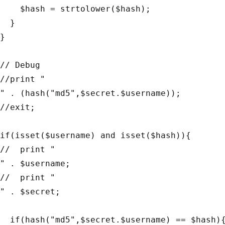
    $hash = strtolower($hash);

  }

}

// Debug

//print "
" . (hash("md5",$secret.$username));

//exit;

if(isset($username) and isset($hash)){

//  print "
" . $username;

//  print "
" . $secret;

  if(hash("md5",$secret.$username) == $hash){