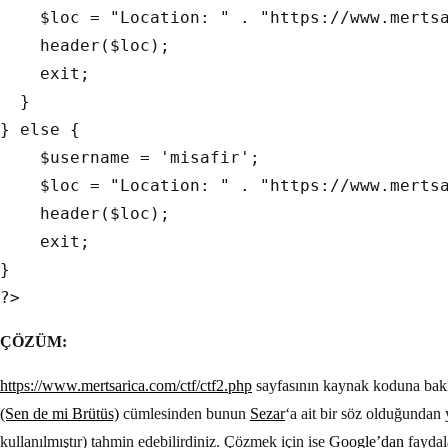
    $loc = "Location: " . "https://www.mertsa
    header($loc);

    exit;  

  }

} else {

    $username = 'misafir';

    $loc = "Location: " . "https://www.mertsa
    header($loc);

    exit;

}

ÇÖZÜM:
https://www.mertsarica.com/ctf/ctf2.php
sayfasının kaynak koduna bak
(Sen de mi Brütüs)
cümlesinden bunun
Sezar
‘a ait bir söz olduğundan
kullanılmıştır) tahmin edebilirdiniz. Çözmek için ise
Google’dan
faydala