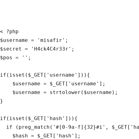
< ?php

$username = 'misafir';

$secret = 'H4ck4C4r33r';

$pos = '';

if(isset($_GET['username'])){

    $username = $_GET['username'];

    $username = strtolower($username);

}

if(isset($_GET['hash'])){

  if (preg_match('#[0-9a-f]{32}#i', $_GET['ha
    $hash = $_GET['hash'];
