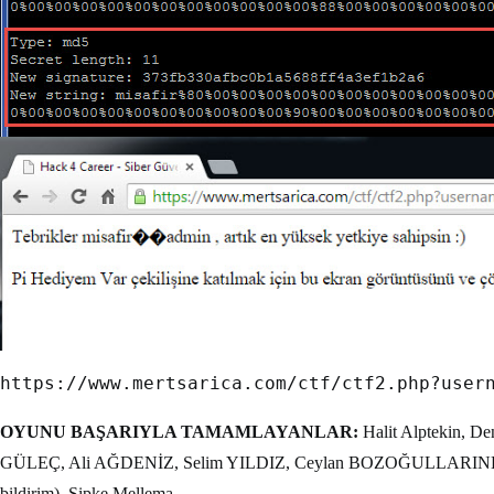
OYUNU BAŞARIYLA TAMAMLAYANLAR:
Halit Alptekin, D
GÜLEÇ, Ali AĞDENİZ, Selim YILDIZ, Ceylan BOZOĞULLARIND
bildirim), Sipke Mellema