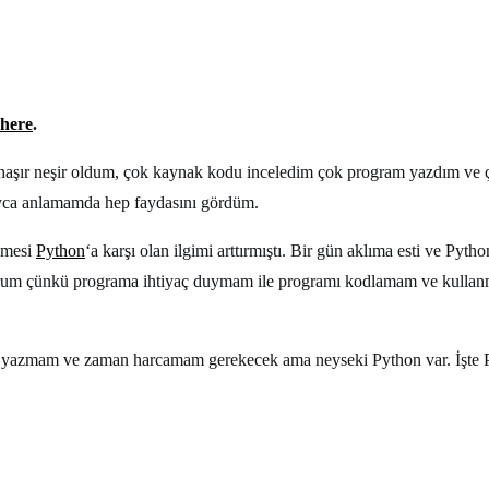
here
.
le haşır neşir oldum, çok kaynak kodu inceledim çok program yazdım v
ayca anlamamda hep faydasını gördüm.
eçmesi
Python
‘a karşı olan ilgimi arttırmıştı. Bir gün aklıma esti ve Py
yorum çünkü programa ihtiyaç duymam ile programı kodlamam ve kullan
d yazmam ve zaman harcamam gerekecek ama neyseki Python var. İşte P