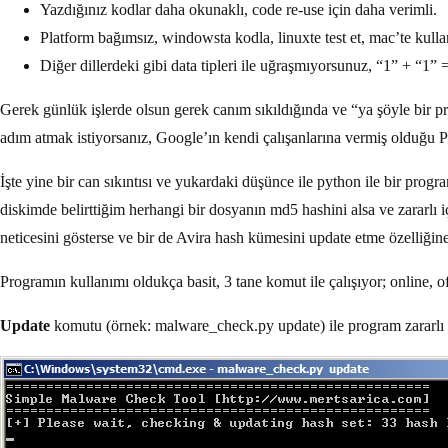
Yazdığınız kodlar daha okunaklı, code re-use için daha verimli.
Platform bağımsız, windowsta kodla, linuxte test et, mac’te kulla
Diğer dillerdeki gibi data tipleri ile uğraşmıyorsunuz, “1” + “1” 
Gerek günlük işlerde olsun gerek canım sıkıldığında ve “ya şöyle bir
adım atmak istiyorsanız, Google’ın kendi çalışanlarına vermiş olduğu P
İşte yine bir can sıkıntısı ve yukardaki düşünce ile python ile bir pro
diskimde belirttiğim herhangi bir dosyanın md5 hashini alsa ve zararlı i
neticesini gösterse ve bir de Avira hash kümesini update etme özelliğin
Programın kullanımı oldukça basit, 3 tane komut ile çalışıyor; online, o
Update
komutu (örnek: malware_check.py update) ile program zararlı içe