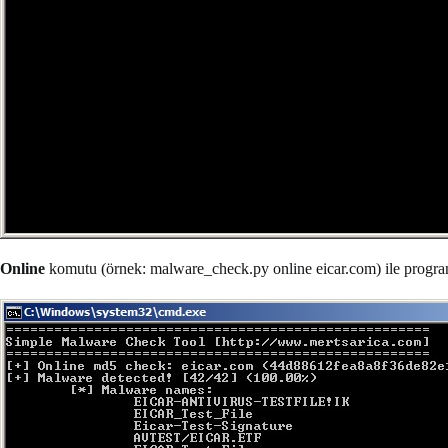
Online
komutu (örnek: malware_check.py online eicar.com) ile programı 