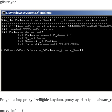
gösteriyor.
Programa http proxy özelliğide koydum, proxy ayarları için malware_ch
proxy_info = {