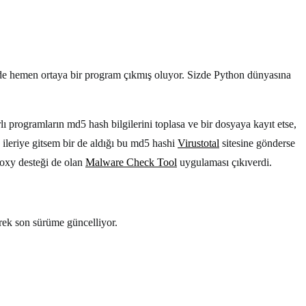
mde hemen ortaya bir program çıkmış oluyor. Sizde Python dünyasına
rlı programların md5 hash bilgilerini toplasa ve bir dosyaya kayıt etse,
a ileriye gitsem bir de aldığı bu md5 hashi
Virustotal
sitesine gönderse
roxy desteği de olan
Malware Check Tool
uygulaması çıkıverdi.
erek son sürüme güncelliyor.