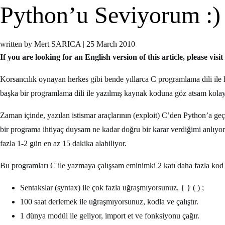
Python’u Seviyorum :)
written by Mert SARICA
|
25 March 2010
If you are looking for an English version of this article, please visit
Korsancılık oynayan herkes gibi bende yıllarca C programlama dili i
başka bir programlama dili ile yazılmış kaynak koduna göz atsam kol
Zaman içinde, yazılan istismar araçlarının (exploit) C’den Python’a g
bir programa ihtiyaç duysam ne kadar doğru bir karar verdiğimi anlı
fazla 1-2 gün en az 15 dakika alabiliyor.
Bu programları C ile yazmaya çalışsam eminimki 2 katı daha fazla ko
Sentakslar (syntax) ile çok fazla uğraşmıyorsunuz, { } ( ) ;
100 saat derlemek ile uğraşmıyorsunuz, kodla ve çalıştır.
1 dünya modül ile geliyor, import et ve fonksiyonu çağır.