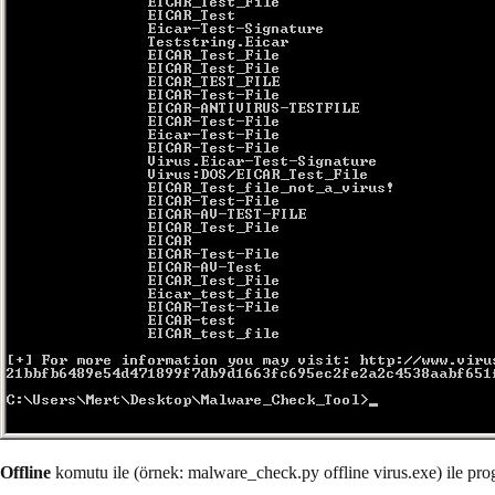
Offline
komutu ile (örnek: malware_check.py offline virus.exe) ile prog