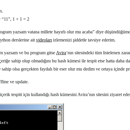
n.
= “11”, 1 + 1 = 2
 program yazsam vatana millete hayırlı olur mu acaba” diye düşündüğü
ython derslerine ait
videoları
izlemenizi şiddetle tavsiye ederim.
gram yazsam ve bu program gitse
Avira
‘nın sitesindeki tüm listelenen zara
çeriğe sahip olup olmadığını bu hash kümesi ile tespit etse hatta daha d
e sahip olsa gerçekten faydalı bir eser olur mu dedim ve ortaya içinde p
ffline ve update.
rik tespiti için kullandığı hash kümesini Avira’nın sitesini ziyaret ed