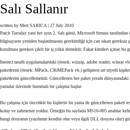
Salı Sallanır
written by Mert SARICA
|
27 July 2010
Patch Tuesday yani her ayın 2. Salı günü, Microsoft firması tarafından ü
bilgisayarın yeniden başlatılmasını gerektirdiği için can sıkan gereksiz 
kurulması gereken çileli bir iş yükü demektir. Fakat kimileri içinse bu 
İstemci taraflı uygulamalardaki (örnek: winzip, adobe reader, winrar vb.
paketlerini (örnek: MPack, CRiMEPack vb.) geliştiren art niyetli kişile
paketlerini güncellemektir. Güncellenen her paket yeraltı dünyasındaki 
yamalar üzerinde hummalı bir çalışma başlar.
Bu çalışma için öncelikle bu kişilerin bu yama ile güncellenen paketi t
kolay ve zahmetsiz yoldur. Örneğin bu sayfada MS10-005 anahtar kelime
hangi dosyanın (yazılımın kendisi olur veya ilgili DLL dosyası olur) gün