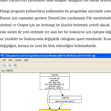
fakat DarunGrim yazılımının daha anlaşılır olduğunu not olarak belirtm
Hangi programı kullanırlarsa kullansınlar bu programlar sayesinde yama
Bunun için yapmaları gereken DarunGrim yazılımında File menüsünden
sürümü ve Output için ise herhangi bir klasörü belirtmek yeterli olac
eski sürüm ile yeni sürümde yer alan her bir fonksiyon için eşleşme de
az yüzdeler ise fonksiyonda değişiklik olduğunu işaret etmektedir. Kont
değiştiğini, kırmızı ise yeni bir blok eklendiğini belirtmektedir.