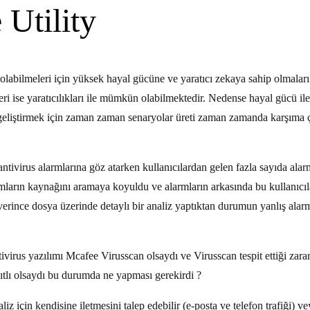
Utility
olabilmeleri için yüksek hayal gücüne ve yaratıcı zekaya sahip olmaları
eri ise yaratıcılıkları ile mümkün olabilmektedir. Nedense hayal gücü ile 
eliştirmek için zaman zaman senaryolar üreti zaman zamanda karşıma çık
ntivirus alarmlarına göz atarken kullanıcılardan gelen fazla sayıda alar
rmların kaynağını aramaya koyuldu ve alarmların arkasında bu kullanıcılar
erince dosya üzerinde detaylı bir analiz yaptıktan durumun yanlış alarmd
virus yazılımı Mcafee Virusscan olsaydı ve Virusscan tespit ettiği zarar
sıtlı olsaydı bu durumda ne yapması gerekirdi ?
aliz için kendisine iletmesini talep edebilir (e-posta ve telefon trafiği)