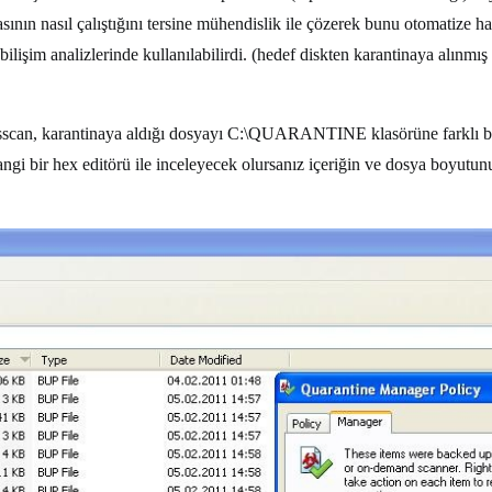
ın nasıl çalıştığını tersine mühendislik ile çözerek bunu otomatize hale
lişim analizlerinde kullanılabilirdi. (hedef diskten karantinaya alınmış
russcan, karantinaya aldığı dosyayı C:\QUARANTINE klasörüne farklı b
 bir hex editörü ile inceleyecek olursanız içeriğin ve dosya boyutunun