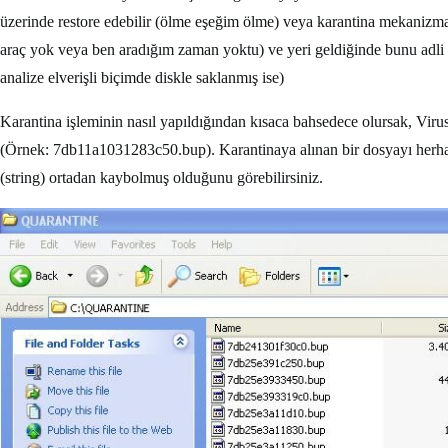
üzerinde restore edebilir (ölme eşeğim ölme) veya karantina mekanizmasın
araç yok veya ben aradığım zaman yoktu) ve yeri geldiğinde bunu adli bi
analize elverişli biçimde diskle saklanmış ise)
Karantina işleminin nasıl yapıldığından kısaca bahsedece olursak, Vi
(Örnek: 7db11a1031283c50.bup). Karantinaya alınan bir dosyayı herhangi
(string) ortadan kaybolmuş olduğunu görebilirsiniz.