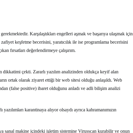
 gerekmektedir. Karşılaştıkları engelleri aşmak ve başarıya ulaşmak için
zafiyet keşfetme becerisini, yaratıcılık ile ise programlama becerisini
an fırsatları değerlendirmeye çalışırım.
m dikkatimi çekti. Zararlı yazılım analizinden oldukça keyif alan
ın ortak olarak ziyaret ettiği bir web sitesi olduğu anlaşıldı. Web
an (false positive) ibaret olduğunu anladı ve adli bilişim analizi
lı yazılımları karantinaya alıyor olsaydı ayrıca kahramanımızın
 veya sanal makine içindeki işletim sistemine Virusscan kurabilir ve onun