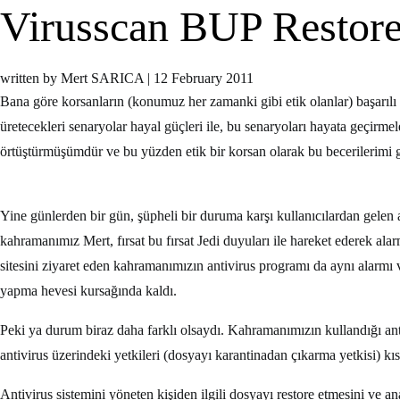
Virusscan BUP Restore 
written by Mert SARICA
|
12 February 2011
Bana göre korsanların (konumuz her zamanki gibi etik olanlar) başarılı 
üretecekleri senaryolar hayal güçleri ile, bu senaryoları hayata geçirmel
örtüştürmüşümdür ve bu yüzden etik bir korsan olarak bu becerilerimi g
Yine günlerden bir gün, şüpheli bir duruma karşı kullanıcılardan gelen a
kahramanımız Mert, fırsat bu fırsat Jedi duyuları ile hareket ederek ala
sitesini ziyaret eden kahramanımızın antivirus programı da aynı alarmı v
yapma hevesi kursağında kaldı.
Peki ya durum biraz daha farklı olsaydı. Kahramanımızın kullandığı anti
antivirus üzerindeki yetkileri (dosyayı karantinadan çıkarma yetkisi) kı
Antivirus sistemini yöneten kişiden ilgili dosyayı restore etmesini ve an