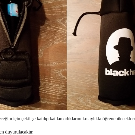
eceğim için çekilişe katılıp katılamadıklarını kolaylıkla öğrenebileceklerd
n duyurulacaktır.