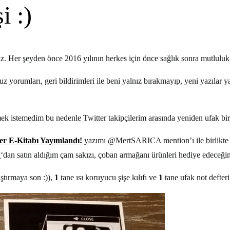
i :)
oruz. Her şeyden önce 2016 yılının herkes için önce sağlık sonra mutluluk
uz yorumları, geri bildirimleri ile beni yalnız bırakmayıp, yeni yazıla
çmek istemedim bu nedenle Twitter takipçilerim arasında yeniden ufak bi
er E-Kitabı Yayımlandı!
yazımı @MertSARICA mention’ı ile birlikte tw
A
‘dan satın aldığım çam sakızı, çoban armağanı ürünleri hediye edeceği
ştırmaya son :)),
1
tane ısı koruyucu şişe kılıfı ve
1
tane ufak not defteri