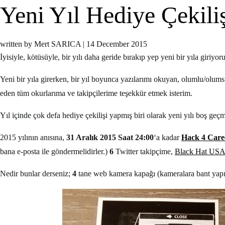
Yeni Yıl Hediye Çekiliş
written by Mert SARICA
|
14 December 2015
İyisiyle, kötüsüyle, bir yılı daha geride bırakıp yep yeni bir yıla giriy
Yeni bir yıla girerken, bir yıl boyunca yazılarımı okuyan, olumlu/olums
eden tüm okurlarıma ve takipçilerime teşekkür etmek isterim.
Yıl içinde çok defa hediye çekilişi yapmış biri olarak yeni yılı boş ge
2015 yılının anısına,
31 Aralık 2015 Saat 24:00
‘a kadar
Hack 4 Care
bana e-posta ile göndermelidirler.)
6
Twitter takipçime,
Black Hat US
Nedir bunlar derseniz;
4
tane web kamera kapağı (kameralara bant yapı