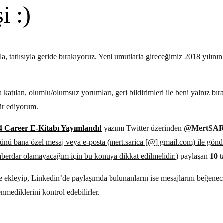
i :)
a, tatlısıyla geride bırakıyoruz. Yeni umutlarla gireceğimiz 2018 yılının
 katılan, olumlu/olumsuz yorumları, geri bildirimleri ile beni yalnız b
ür ediyorum.
4 Career E-Kitabı Yayımlandı!
yazımı Twitter üzerinden
@MertSA
nü bana özel mesaj veya e-posta (mert.sarica [@] gmail.com) ile gönde
aberdar olamayacağım için bu konuya dikkat edilmelidir.
) paylaşan
10
t
lere ekleyip, Linkedin’de paylaşımda bulunanların ise mesajlarını beğenece
enmediklerini kontrol edebilirler.