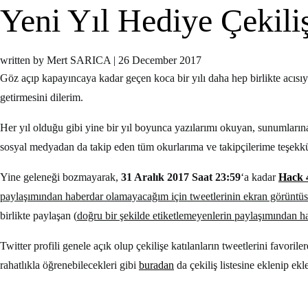
Yeni Yıl Hediye Çekiliş
written by Mert SARICA
|
26 December 2017
Göz açıp kapayıncaya kadar geçen koca bir yılı daha hep birlikte acısıyl
getirmesini dilerim.
Her yıl olduğu gibi yine bir yıl boyunca yazılarımı okuyan, sunumlarına
sosyal medyadan da takip eden tüm okurlarıma ve takipçilerime teşekk
Yine geleneği bozmayarak,
31 Aralık 2017 Saat 23:59
‘a kadar
Hack 
paylaşımından haberdar olamayacağım için tweetlerinin ekran görüntüsü
birlikte paylaşan (
doğru bir şekilde etiketlemeyenlerin paylaşımından h
Twitter profili genele açık olup çekilişe katılanların tweetlerini favori
rahatlıkla öğrenebilecekleri gibi
buradan
da çekiliş listesine eklenip ekl