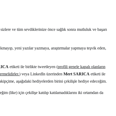
 sizlere ve tüm sevdiklerinize önce sağlık sonra mutluluk ve başarı
ırakmayıp, yeni yazılar yazmaya, araştırmalar yapmaya teşvik eden,
RICA
etiketi ile birlikte tweetleyen (
profili genele kapalı olanların
rmelidirler.
) veya LinkedIn üzerinden
Mert SARICA
etiketi ile
akipçime, aşağıdaki hediyelerden birini çekilişle hediye edeceğim.
ğim (like) için çekilişe katılıp katılamadıklarını iki ortamdan da