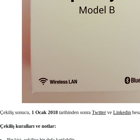
Çekiliş sonucu,
1 Ocak 2018
tarihinden sonra
Twitter
ve
Linkedin
hesa
Çekiliş kuralları ve notlar:
Bir kişi, çekilişe bir defa katılabilir.