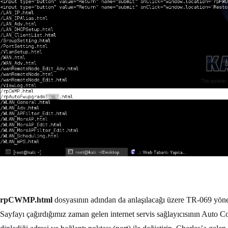
rpCWMP.html
dosyasının adından da anlaşılacağı üzere TR-069 yöneti
Sayfayı çağırdığımız zaman gelen internet servis sağlayıcısının Auto C