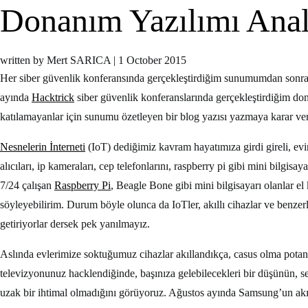
Donanım Yazılımı Anal
written by Mert SARICA
|
1 October 2015
Her siber güvenlik konferansında gerçekleştirdiğim sunumumdan sonra
ayında
Hacktrick
siber güvenlik konferanslarında gerçekleştirdiğim d
katılamayanlar için sunumu özetleyen bir blog yazısı yazmaya karar ve
Nesnelerin İnterneti
(IoT) dediğimiz kavram hayatımıza girdi gireli, ev
alıcıları, ip kameraları, cep telefonlarını, raspberry pi gibi mini bilgis
7/24 çalışan
Raspberry Pi
, Beagle Bone gibi mini bilgisayarı olanlar e
söyleyebilirim. Durum böyle olunca da IoTler, akıllı cihazlar ve benzerl
getiriyorlar dersek pek yanılmayız.
Aslında evlerimize soktuğumuz cihazlar akıllandıkça, casus olma potansi
televizyonunuz hacklendiğinde, başınıza gelebilecekleri bir düşünün, s
uzak bir ihtimal olmadığını görüyoruz. Ağustos ayında Samsung’un akı