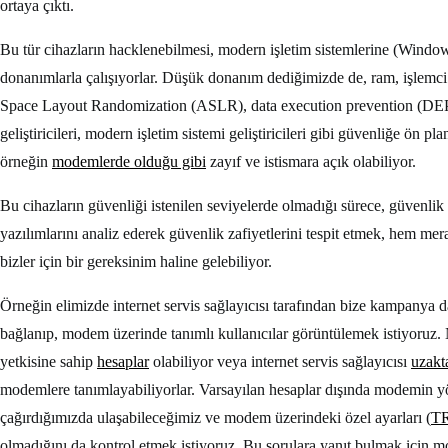
ortaya çıktı.
Bu tür cihazların hacklenebilmesi, modern işletim sistemlerine (Windo
donanımlarla çalışıyorlar. Düşük donanım dediğimizde de, ram, işlemci v
Space Layout Randomization (ASLR), data execution prevention (DEP) g
geliştiricileri, modern işletim sistemi geliştiricileri gibi güvenliğe ön 
örneğin
modemlerde olduğu gibi
zayıf ve istismara açık olabiliyor.
Bu cihazların güvenliği istenilen seviyelerde olmadığı sürece, güvenlik
yazılımlarını analiz ederek güvenlik zafiyetlerini tespit etmek, hem me
bizler için bir gereksinim haline gelebiliyor.
Örneğin elimizde internet servis sağlayıcısı tarafından bize kampany
bağlanıp, modem üzerinde tanımlı kullanıcılar görüntülemek istiyoruz
yetkisine sahip
hesaplar
olabiliyor veya internet servis sağlayıcısı
uzakt
modemlere tanımlayabiliyorlar. Varsayılan hesaplar dışında modemin yön
çağırdığımızda ulaşabileceğimiz ve modem üzerindeki özel ayarları (
TR
olmadığını da kontrol etmek istiyoruz. Bu sorulara yanıt bulmak için m