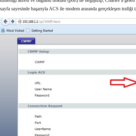
dinlediği adresi ve bağlantı noktası (port) ile değiştirip, Charles’a gele
sayfa sayesinde başarıyla ACS ile modem arasında gerçekleşen trafiği iz