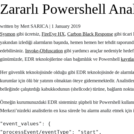
Zararlı Powershell Anal
written by Mert SARICA
|
1 January 2019
Sysmon
gibi ücretsiz,
FireEye HX
,
Carbon Black Response
gibi ticar
yakından izlediği alarmların başında, hemen hemen her tehdit raporun
edebilirsiniz.
Invoke-Obfuscation
gibi yardımcı araçlar nedeniyle hedef 
günümüzde, EDR teknolojilerine olan bağımlılık ve Powershell
kayıtla
Her güvenlik teknolojisinde olduğu gibi EDR teknolojisinde de alarmla
kurumlar için ölü bir yatırım olmaktan öteye gidememektedir. Analistle
belleğinde çalıştırdığı kabukkodunun (shellcode) türüne, bağlantı nokt
Örneğin kurumunuzdaki EDR sisteminiz şüpheli bir Powershell kullanımı 
Merkezi’nizdeki analistlerin en kısa sürede bu alarmı analiz etmek için
"event_values": {
"processEvent/eventType": "start",