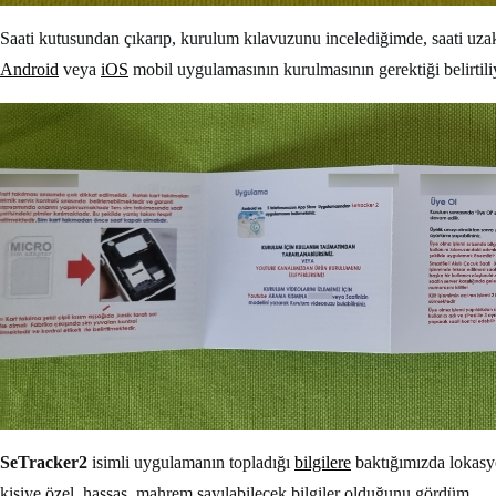
Saati kutusundan çıkarıp, kurulum kılavuzunu incelediğimde, saati uza
Android
veya
iOS
mobil uygulamasının kurulmasının gerektiği belirtili
SeTracker2
isimli uygulamanın topladığı
bilgilere
baktığımızda lokasyo
kişiye özel, hassas, mahrem sayılabilecek bilgiler olduğunu gördüm.