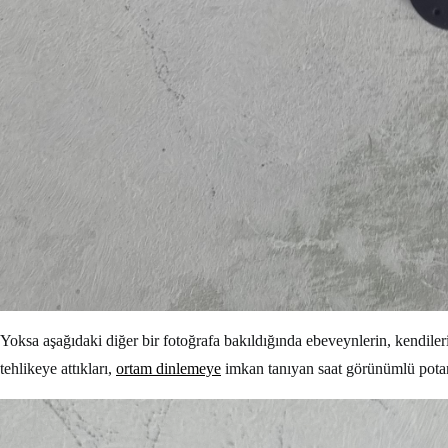
Yoksa aşağıdaki diğer bir fotoğrafa bakıldığında ebeveynlerin, kendileri
tehlikeye attıkları,
ortam dinlemeye
imkan tanıyan saat görünümlü potans