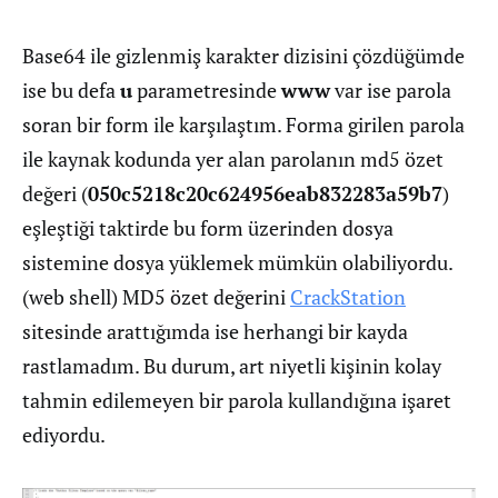
Base64 ile gizlenmiş karakter dizisini çözdüğümde
ise bu defa
u
parametresinde
www
var ise parola
soran bir form ile karşılaştım. Forma girilen parola
ile kaynak kodunda yer alan parolanın md5 özet
değeri (
050c5218c20c624956eab832283a59b7
)
eşleştiği taktirde bu form üzerinden dosya
sistemine dosya yüklemek mümkün olabiliyordu.
(web shell) MD5 özet değerini
CrackStation
sitesinde arattığımda ise herhangi bir kayda
rastlamadım. Bu durum, art niyetli kişinin kolay
tahmin edilemeyen bir parola kullandığına işaret
ediyordu.