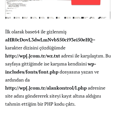
İlk olarak base64 ile gizlenmiş
aHR0cDovL3dwLmNvbS50ci93ei50eHQ=
karakter dizisini çözdüğümde
http://wp[.]com.tr/wz.txt
adresi ile karşılaştım. Bu
sayfaya gittiğimde ise karşıma kendisini
wp-
includes/fonts/font.php
dosyasına yazan ve
ardından da
http://wp[.]com.tr/alankontrol/l.php
adresine
site adını göndererek siteyi kayıt altına aldığını
tahmin ettiğim bir PHP kodu çıktı.