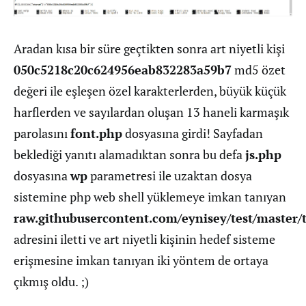
Aradan kısa bir süre geçtikten sonra art niyetli kişi
050c5218c20c624956eab832283a59b7
md5 özet
değeri ile eşleşen özel karakterlerden, büyük küçük
harflerden ve sayılardan oluşan 13 haneli karmaşık
parolasını
font.php
dosyasına girdi! Sayfadan
beklediği yanıtı alamadıktan sonra bu defa
js.php
dosyasına
wp
parametresi ile uzaktan dosya
sistemine php web shell yüklemeye imkan tanıyan
raw.githubusercontent.com/eynisey/test/master/t
adresini iletti ve art niyetli kişinin hedef sisteme
erişmesine imkan tanıyan iki yöntem de ortaya
çıkmış oldu. ;)