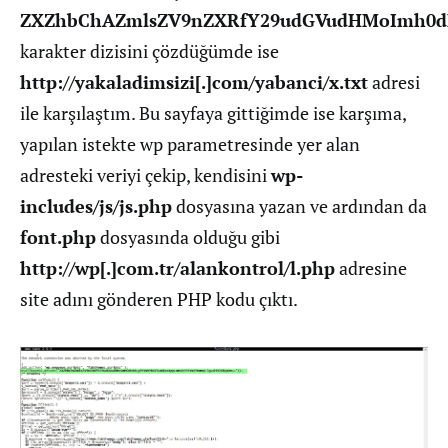
ZXZhbChAZmlsZV9nZXRfY29udGVudHMoImh0d
karakter dizisini çözdüğümde ise
http://yakaladimsizi[.]com/yabanci/x.txt
adresi
ile karşılaştım. Bu sayfaya gittiğimde ise karşıma,
yapılan istekte wp parametresinde yer alan
adresteki veriyi çekip, kendisini
wp-
includes/js/js.php
dosyasına yazan ve ardından da
font.php
dosyasında olduğu gibi
http://wp[.]com.tr/alankontrol/l.php
adresine
site adını gönderen PHP kodu çıktı.