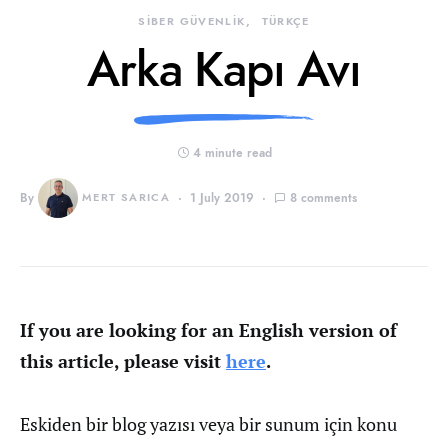
SİBER GÜVENLİK
TÜRKÇE
Arka Kapı Avı
4 minute read
By
MERT SARICA
1 July 2019
8 comments
If you are looking for an English version of
this article, please visit
here
.
Eskiden bir blog yazısı veya bir sunum için konu