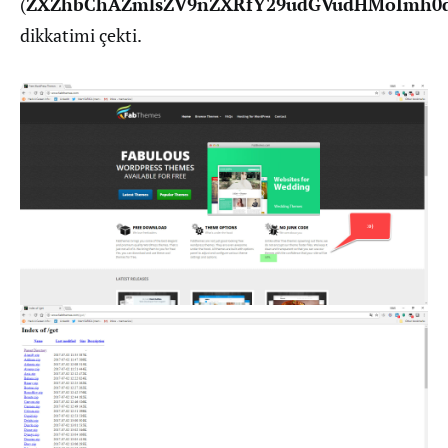
(
ZXZhbChAZmlsZV9nZXRfY29udGVudHMoImh0
dikkatimi çekti.