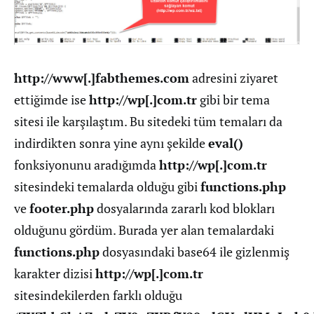
http://www[.]fabthemes.com
adresini ziyaret
ettiğimde ise
http://wp[.]com.tr
gibi bir tema
sitesi ile karşılaştım. Bu sitedeki tüm temaları da
indirdikten sonra yine aynı şekilde
eval()
fonksiyonunu aradığımda
http://wp[.]com.tr
sitesindeki temalarda olduğu gibi
functions.php
ve
footer.php
dosyalarında zararlı kod blokları
olduğunu gördüm. Burada yer alan temalardaki
functions.php
dosyasındaki base64 ile gizlenmiş
karakter dizisi
http://wp[.]com.tr
sitesindekilerden farklı olduğu