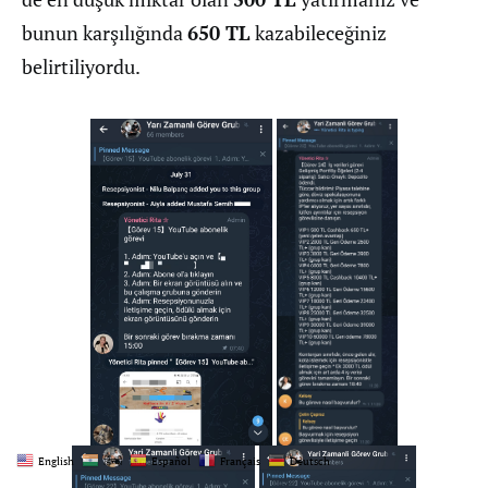
bunun karşılığında
650 TL
kazabileceğiniz
belirtiliyordu.
English
हिन्दी
Español
Français
Deutsch