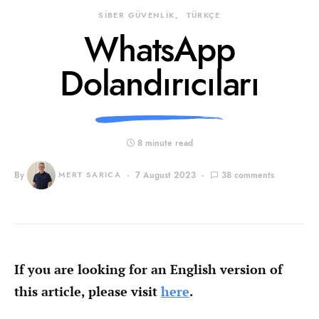
SİBER GÜVENLİK
TÜRKÇE
WhatsApp
Dolandırıcıları
8 minute read
By
MERT SARICA
7 August 2023
38 comments
If you are looking for an English version of
this article, please visit
here
.