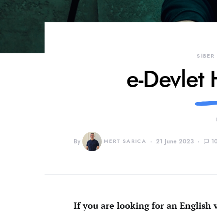
SİBER
e-Devlet
By
MERT SARICA
21 June 2023
1
If you are looking for an English v