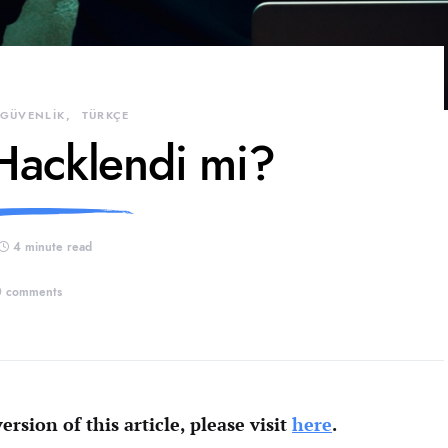
 GÜVENLİK
TÜRKÇE
 Hacklendi mi?
4 minute read
0 comments
ersion of this article, please visit
here
.