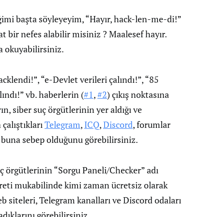
imi başta söyleyeyim, “Hayır, hack-len-me-di!”
 bir nefes alabilir misiniz ? Maalesef hayır.
 okuyabilirsiniz.
endi!”, “e-Devlet verileri çalındı!”, “85
ındı!” vb. haberlerin (
#1
,
#2
) çıkış noktasına
n, siber suç örgütlerinin yer aldığı ve
çalıştıkları
Telegram
,
ICQ
,
Discord
, forumlar
n buna sebep olduğunu görebilirsiniz.
suç örgütlerinin “Sorgu Paneli/Checker” adı
creti mukabilinde kimi zaman ücretsiz olarak
b siteleri, Telegram kanalları ve Discord odaları
dıklarını görebilirsiniz.