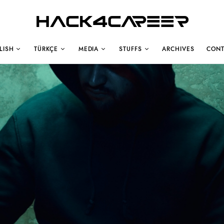
Hack4Career
LISH
TÜRKÇE
MEDIA
STUFFS
ARCHIVES
CONT