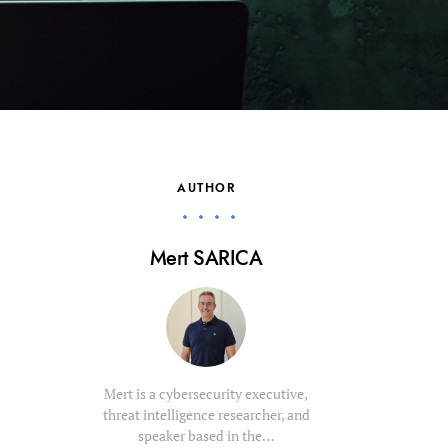
AUTHOR
Mert SARICA
Mert is a cybersecurity executive,
threat intelligence researcher, and
speaker based in the…