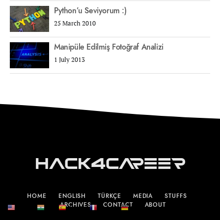
Python’u Seviyorum :)
25 March 2010
Manipüle Edilmiş Fotoğraf Analizi
1 July 2013
Hack4Career
HOME
ENGLISH
TÜRKÇE
MEDIA
STUFFS
ARCHIVES
CONTACT
ABOUT
English
हिन्दी
Español
Français
Deutsch