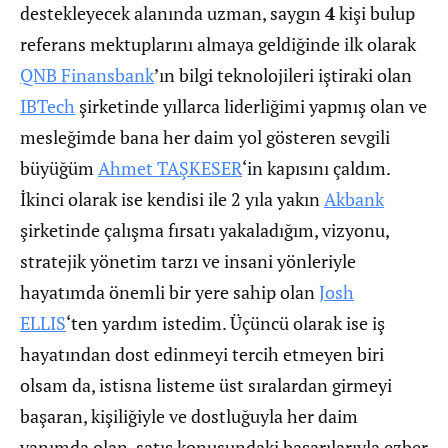
destekleyecek alanında uzman, saygın
4
kişi bulup
referans mektuplarını almaya geldiğinde ilk olarak
QNB Finansbank
’ın bilgi teknolojileri iştiraki olan
IBTech
şirketinde yıllarca liderliğimi yapmış olan ve
mesleğimde bana her daim yol gösteren sevgili
büyüğüm
Ahmet TAŞKESER
‘in kapısını çaldım.
İkinci olarak ise kendisi ile 2 yıla yakın
Akbank
şirketinde çalışma fırsatı yakaladığım, vizyonu,
stratejik yönetim tarzı ve insani yönleriyle
hayatımda önemli bir yere sahip olan
Josh
ELLIS
‘ten yardım istedim. Üçüncü olarak ise iş
hayatından dost edinmeyi tercih etmeyen biri
olsam da, istisna listeme üst sıralardan girmeyi
başaran, kişiliğiyle ve dostluğuyla her daim
yanımda olan, satış konusundaki başarılarıyla ezber