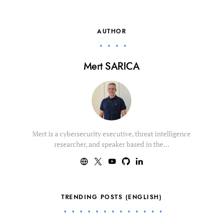
AUTHOR
Mert SARICA
Mert is a cybersecurity executive, threat intelligence
researcher, and speaker based in the…
TRENDING POSTS (ENGLISH)