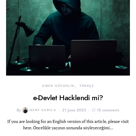
SİBER GÜVENLİK
TÜRKÇE
e-Devlet Hacklendi mi?
By
MERT SARICA
21 June 2023
10 comments
If you are looking for an English version of this article, please visit
here. Öncelikle yazının sonunda söyleyeceğimi…