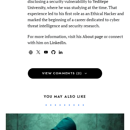
disclosing a security vulnerability to
Yeditepe
University
, where he was studying at the time. That
experience led to his first role as an Ethical Hacker and
marked the beginning of a career dedicated to cyber
threat intelligence and security research.
For more information, visit his
About page
or connect
with him on
LinkedIn
.
VIEW COMMENTS (2)
YOU MAY ALSO LIKE