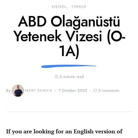
KİŞİSEL
TÜRKÇE
ABD Olağanüstü
Yetenek Vizesi (O-
1A)
4 minute read
By
MERT SARICA
7 October 2022
2 comments
If you are looking for an English version of