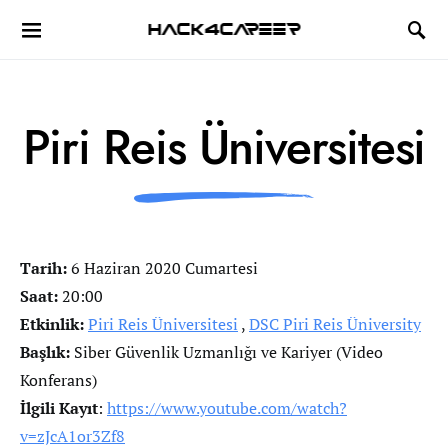
Hack4Career
Piri Reis Üniversitesi
Tarih:
6 Haziran 2020 Cumartesi
Saat:
20:00
Etkinlik:
Piri Reis Üniversitesi
,
DSC Piri Reis Üniversity
Başlık:
Siber Güvenlik Uzmanlığı ve Kariyer (Video
Konferans)
İlgili Kayıt
:
https://www.youtube.com/watch?
v=zJcA1or3Zf8