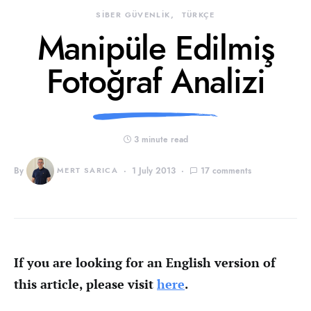
SİBER GÜVENLİK
TÜRKÇE
Manipüle Edilmiş
Fotoğraf Analizi
3 minute read
By
MERT SARICA
1 July 2013
17 comments
If you are looking for an English version of
this article, please visit
here
.