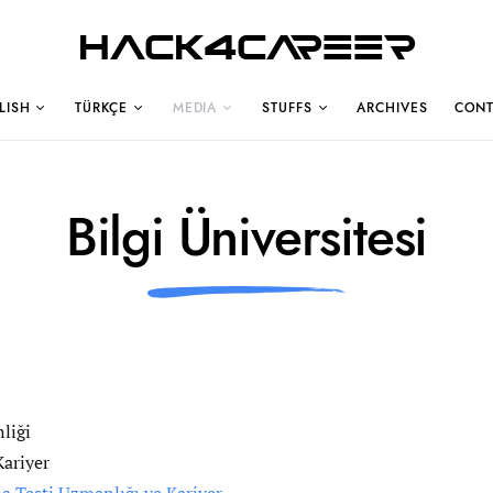
Hack4Career
LISH
TÜRKÇE
MEDIA
STUFFS
ARCHIVES
CONT
Bilgi Üniversitesi
liği
Kariyer