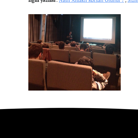
İlgili yazılar
:
Nasıl Ahlaklı Korsan Olunur ?
,
Sızm