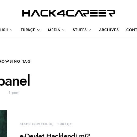
Hack4Career
LISH
TÜRKÇE
MEDIA
STUFFS
ARCHIVES
CONT
ROWSING TAG
panel
1 post
SİBER GÜVENLİK
TÜRKÇE
e-Devlet Hacklendi mi?