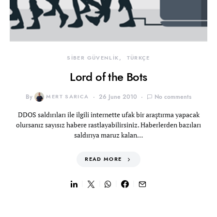
SİBER GÜVENLİK
TÜRKÇE
Lord of the Bots
By
MERT SARICA
26 June 2010
No comments
DDOS saldırıları ile ilgili internette ufak bir araştırma yapacak
olursanız sayısız habere rastlayabilirsiniz. Haberlerden bazıları
saldırıya maruz kalan…
READ MORE