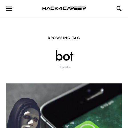
Hack4Career
BROWSING TAG
bot
3 posts