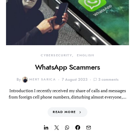
CYBERSECURITY
ENGLISH
WhatsApp Scammers
By
MERT SARICA
7 August 2023
3 comments
Introduction I recently received my share of calls and messages
from foreign cell phone numbers, disturbing almost everyone,…
READ MORE