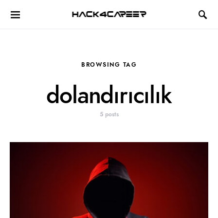
Hack4Career
BROWSING TAG
dolandırıcılık
5 posts