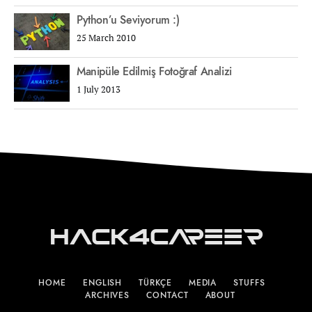
Python’u Seviyorum :)
25 March 2010
Manipüle Edilmiş Fotoğraf Analizi
1 July 2013
Hack4Career
HOME
ENGLISH
TÜRKÇE
MEDIA
STUFFS
ARCHIVES
CONTACT
ABOUT