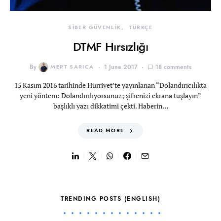
SİBER GÜVENLİK
TÜRKÇE
DTMF Hırsızlığı
By
MERT SARICA
1 June 2017
18 comments
15 Kasım 2016 tarihinde Hürriyet’te yayınlanan “Dolandırıcılıkta
yeni yöntem: Dolandırılıyorsunuz; şifrenizi ekrana tuşlayın”
başlıklı yazı dikkatimi çekti. Haberin…
READ MORE
TRENDING POSTS (ENGLISH)