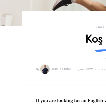
SİBER
Koş
By
MERT SARICA
1 June 2022
2 
If you are looking for an English v