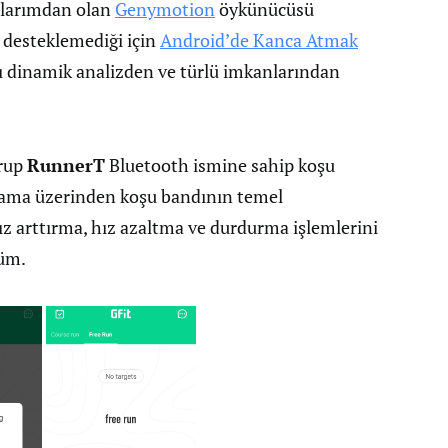
çlarımdan olan
Genymotion
öykünücüsü
 desteklemediği için
Android’de Kanca Atmak
ı dinamik analizden ve türlü imkanlarından
urup
RunnerT
Bluetooth ismine sahip koşu
ulama üzerinden koşu bandının temel
hız arttırma, hız azaltma ve durdurma işlemlerini
düm.