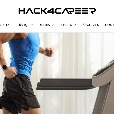
Hack4Career
LISH
TÜRKÇE
MEDIA
STUFFS
ARCHIVES
CONT