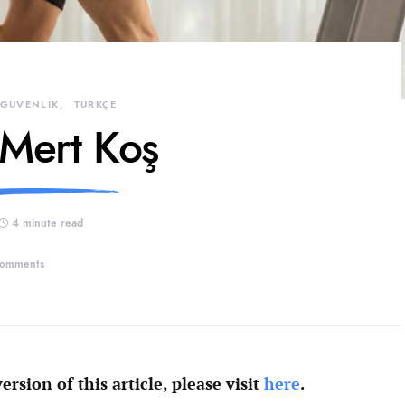
 GÜVENLİK
TÜRKÇE
 Mert Koş
4 minute read
comments
ersion of this article, please visit
here
.