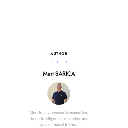
AUTHOR
Mert SARICA
Mert is a cybersecurity executive,
threat intelligence researcher, and
speaker based in the…