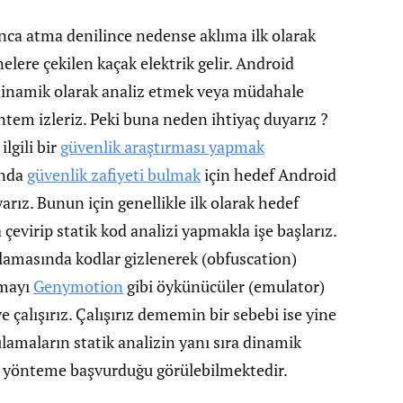
ca atma denilince nedense aklıma ilk olarak
nelere çekilen kaçak elektrik gelir. Android
dinamik olarak analiz etmek veya müdahale
tem izleriz. Peki buna neden ihtiyaç duyarız ?
lgili bir
güvenlik araştırması yapmak
ında
güvenlik zafiyeti bulmak
için hedef Android
rız. Bunun için genellikle ilk olarak hedef
virip statik kod analizi yapmakla işe başlarız.
amasında kodlar gizlenerek (obfuscation)
amayı
Genymotion
gibi öykünücüler (emulator)
 çalışırız. Çalışırız dememin bir sebebi ise yine
lamaların statik analizin yanı sıra dinamik
a yönteme başvurduğu görülebilmektedir.