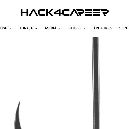
Hack4Career
LISH
TÜRKÇE
MEDIA
STUFFS
ARCHIVES
CONT