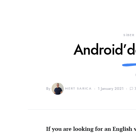
SİBER
Android’d
By
MERT SARICA
1 January 2021
If you are looking for an English v