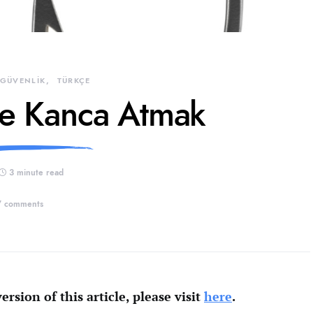
 GÜVENLİK
TÜRKÇE
e Kanca Atmak
3 minute read
7 comments
ersion of this article, please visit
here
.