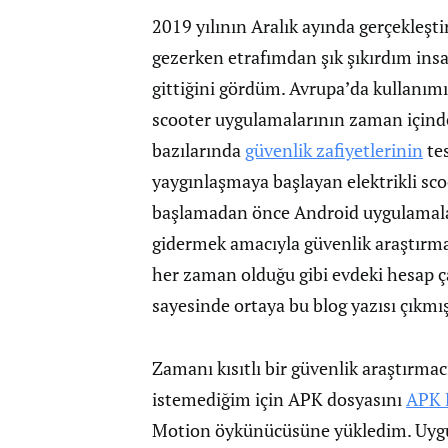
2019 yılının Aralık ayında gerçekleş
gezerken etrafımdan şık şıkırdım insan
gittiğini gördüm. Avrupa’da kullanımı
scooter uygulamalarının zaman içinde 
bazılarında
güvenlik zafiyetlerinin
tes
yaygınlaşmaya başlayan elektrikli sc
başlamadan önce Android uygulamala
gidermek amacıyla güvenlik araştırmac
her zaman olduğu gibi evdeki hesap ç
sayesinde ortaya bu blog yazısı çıkmış
Zamanı kısıtlı bir güvenlik araştırmac
istemediğim için APK dosyasını
APK 
Motion öykünücüsüne yükledim. Uygu