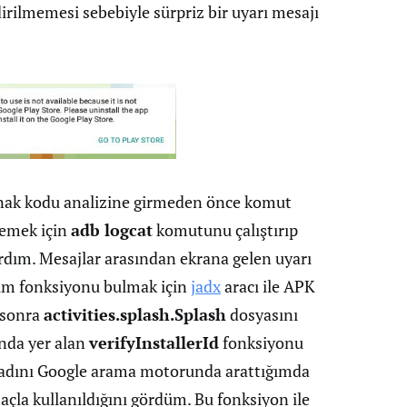
rilmemesi sebebiyle sürpriz bir uyarı mesajı
ynak kodu analizine girmeden önce komut
lemek için
adb logcat
komutunu çalıştırıp
rdım. Mesajlar arasından ekrana gelen uyarı
ğüm fonksiyonu bulmak için
jadx
aracı ile APK
 sonra
activities.splash.Splash
dosyasını
nda yer alan
verifyInstallerId
fonksiyonu
 adını Google arama motorunda arattığımda
çla kullanıldığını gördüm. Bu fonksiyon ile