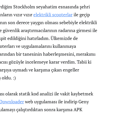
tirdiğim Stockholm seyahatim esnasında şehri
ların vızır vızır
elektrikli scooterlar
ile geçip
nın son derece yaygın olması sebebiyle elektrikli
güvenlik araştırmacılarının radarına girmesi ile
pit edildiğini hatırladım. Ülkemizde de
ooterları ve uygulamalarını kullanmaya
rından bir tanesinin haberleşmesini, merakımı
ısı gözüyle incelemeye karar verdim. Tabii ki
arşıya uymadı ve karşıma çıkan engeller
 oldu. :)
ısı olarak statik kod analizi ile vakit kaybetmek
Downloader
web uygulaması ile indirip Geny
lamayı çalıştırdıktan sonra karşıma APK