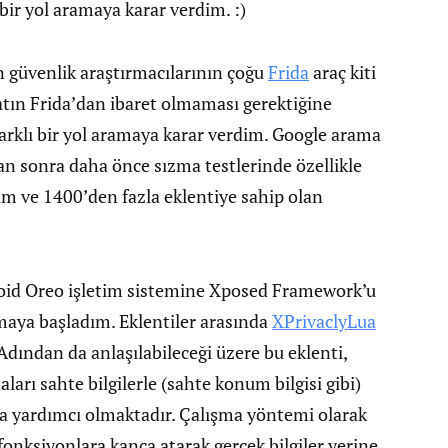
bir yol aramaya karar verdim. :)
n güvenlik araştırmacılarının çoğu
Frida
araç kiti
yatın Frida’dan ibaret olmaması gerektiğine
 farklı bir yol aramaya karar verdim. Google arama
an sonra daha önce sızma testlerinde özellikle
ğım ve 1400’den fazla eklentiye sahip olan
id Oreo işletim sistemine Xposed Framework’u
maya başladım. Eklentiler arasında
XPrivaclyLua
Adından da anlaşılabileceği üzere bu eklenti,
arı sahte bilgilerle (sahte konum bilgisi gibi)
 yardımcı olmaktadır. Çalışma yöntemi olarak
fonksiyonlara kanca atarak gerçek bilgiler yerine