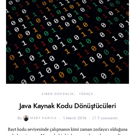
SİBER GÜVENLİK
TÜRKÇE
Java Kaynak Kodu Dönüştücüleri
By
MERT SARICA
1 March 2016
7 comments
Bayt kodu seviyesinde çalışmanın kimi zaman zorlayıcı olduğuna