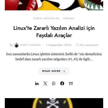
SİBER GÜVENLİK
TÜRKÇE
Linux’te Zararlı Yazılım Analizi için
Faydalı Araçlar
By
MERT SARICA
1 September 2014
No comments
Son zamanlarda Linux işletim sistemini (belki de *nix demeliyim)
hedef alan zararlı yazılım salgınları (#1, #3) ile ilgili…
READ MORE