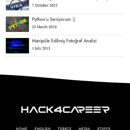
7 October 2022
Python’u Seviyorum :)
25 March 2010
Manipüle Edilmiş Fotoğraf Analizi
1 July 2013
Hack4Career
HOME
ENGLISH
TÜRKÇE
MEDIA
STUFFS