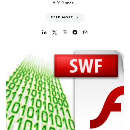
%50.9’unda…
READ MORE