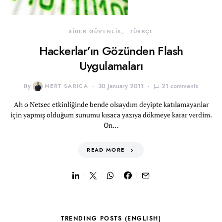
SİBER GÜVENLİK
TÜRKÇE
Hackerlar’ın Gözünden Flash
Uygulamaları
By
MERT SARICA
30 January 2011
21 comments
Ah o Netsec etkinliğinde bende olsaydım deyipte katılamayanlar
için yapmış olduğum sunumu kısaca yazıya dökmeye karar verdim.
Ön…
READ MORE
TRENDING POSTS (ENGLISH)