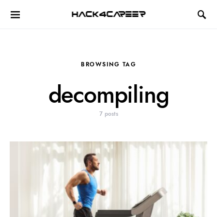
Hack4Career
BROWSING TAG
decompiling
7 posts