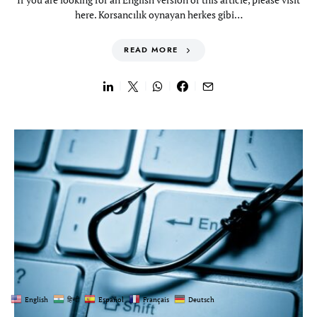
here. Korsancılık oynayan herkes gibi…
READ MORE
English
हिन्दी
Español
Français
Deutsch