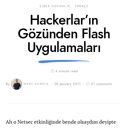
SİBER GÜVENLİK
TÜRKÇE
Hackerlar’ın
Gözünden Flash
Uygulamaları
4 minute read
By
MERT SARICA
30 January 2011
21 comments
Ah o Netsec etkinliğinde bende olsaydım deyipte