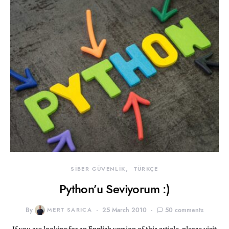
SİBER GÜVENLİK
TÜRKÇE
Python’u Seviyorum :)
By
MERT SARICA
25 March 2010
50 comments
If you are looking for an English version of this article, please visit