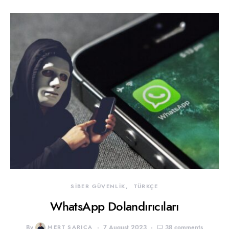
SİBER GÜVENLİK
TÜRKÇE
WhatsApp Dolandırıcıları
By
MERT SARICA
7 August 2023
38 comments