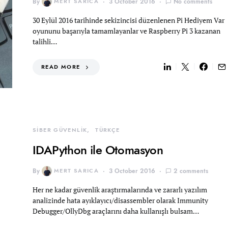
By
MERT SARICA
3 October 2016
No comments
30 Eylül 2016 tarihinde sekizincisi düzenlenen Pi Hediyem Var
oyununu başarıyla tamamlayanlar ve Raspberry Pi 3 kazanan
talihli…
READ MORE
SİBER GÜVENLİK
TÜRKÇE
IDAPython ile Otomasyon
By
MERT SARICA
3 October 2016
2 comments
Her ne kadar güvenlik araştırmalarında ve zararlı yazılım
analizinde hata ayıklayıcı/disassembler olarak Immunity
Debugger/OllyDbg araçlarını daha kullanışlı bulsam…