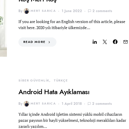
By
MERT SARICA
1 June 2022
2 comments
If you are looking for an English version of this article, please
visit here. 2020 yılı itibariyle ülkemizde…
READ MORE
SİBER GÜVENLİK
TÜRKÇE
Android Hata Ayıklaması
By
MERT SARICA
1 April 2018
2 comments
Yıllar içinde Android işletim sistemi yüklü mobil cihazların
pazar payının bir hayli yükselmesi, teknoloji meraklıları kadar
zararlı yazılım…