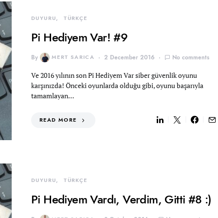
DUYURU
TÜRKÇE
Pi Hediyem Var! #9
By
MERT SARICA
2 December 2016
No comments
Ve 2016 yılının son Pi Hediyem Var siber güvenlik oyunu
karşınızda! Önceki oyunlarda olduğu gibi, oyunu başarıyla
tamamlayan…
READ MORE
DUYURU
TÜRKÇE
Pi Hediyem Vardı, Verdim, Gitti #8 :)