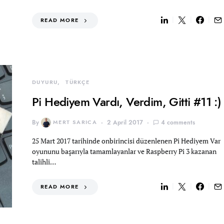
READ MORE
DUYURU
TÜRKÇE
Pi Hediyem Vardı, Verdim, Gitti #11 :)
By
MERT SARICA
2 April 2017
4 comments
25 Mart 2017 tarihinde onbirincisi düzenlenen Pi Hediyem Var
oyununu başarıyla tamamlayanlar ve Raspberry Pi 3 kazanan
talihli…
READ MORE