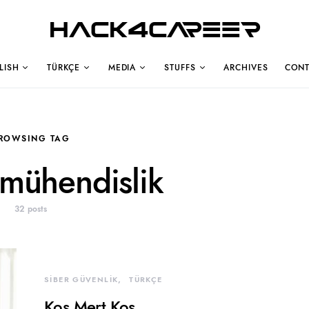
Hack4Career
LISH
TÜRKÇE
MEDIA
STUFFS
ARCHIVES
CONT
ROWSING TAG
 mühendislik
32 posts
SİBER GÜVENLİK
TÜRKÇE
Koş Mert Koş