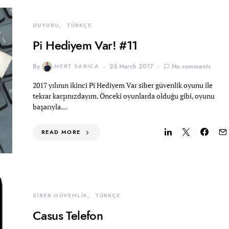
DUYURU
TÜRKÇE
Pi Hediyem Var! #11
By
MERT SARICA
25 March 2017
No comments
2017 yılının ikinci Pi Hediyem Var siber güvenlik oyunu ile
tekrar karşınızdayım. Önceki oyunlarda olduğu gibi, oyunu
başarıyla…
READ MORE
SİBER GÜVENLİK
TÜRKÇE
Casus Telefon