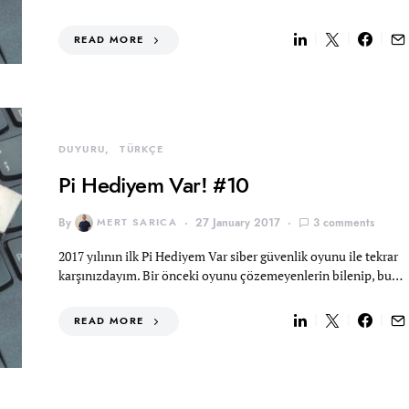
READ MORE
DUYURU
TÜRKÇE
Pi Hediyem Var! #10
By
MERT SARICA
27 January 2017
3 comments
2017 yılının ilk Pi Hediyem Var siber güvenlik oyunu ile tekrar
karşınızdayım. Bir önceki oyunu çözemeyenlerin bilenip, bu…
READ MORE