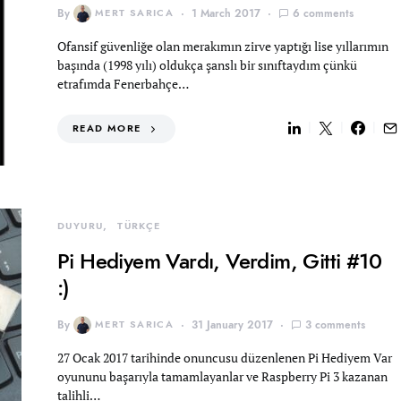
By
MERT SARICA
1 March 2017
6 comments
Ofansif güvenliğe olan merakımın zirve yaptığı lise yıllarımın
başında (1998 yılı) oldukça şanslı bir sınıftaydım çünkü
etrafımda Fenerbahçe…
READ MORE
DUYURU
TÜRKÇE
Pi Hediyem Vardı, Verdim, Gitti #10
:)
By
MERT SARICA
31 January 2017
3 comments
27 Ocak 2017 tarihinde onuncusu düzenlenen Pi Hediyem Var
oyununu başarıyla tamamlayanlar ve Raspberry Pi 3 kazanan
talihli…