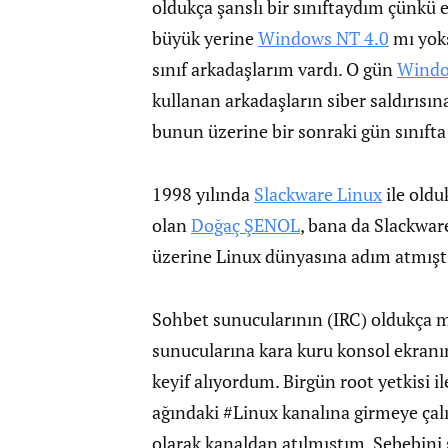
oldukça şanslı bir sınıftaydım çünkü
büyük yerine
Windows NT 4.0
mı yoks
sınıf arkadaşlarım vardı. O gün
Windo
kullanan arkadaşların siber saldırısın
bunun üzerine bir sonraki gün sınıfta 
1998 yılında
Slackware Linux
ile oldu
olan
Doğaç ŞENOL
, bana da Slackwar
üzerine Linux dünyasına adım atmışt
Sohbet sunucularının (IRC) oldukça m
sunucularına kara kuru konsol ekran
keyif alıyordum. Birgün root yetkisi il
ağındaki #Linux kanalına girmeye çal
olarak kanaldan atılmıştım. Sebebini 