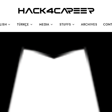
Hack4Career
LISH
TÜRKÇE
MEDIA
STUFFS
ARCHIVES
CONT