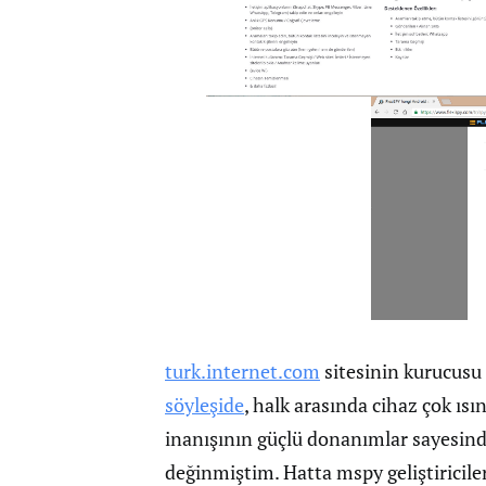
turk.internet.com
sitesinin kurucusu
söyleşide
, halk arasında cihaz çok ısı
inanışının güçlü donanımlar sayesi
değinmiştim. Hatta mspy geliştiricile