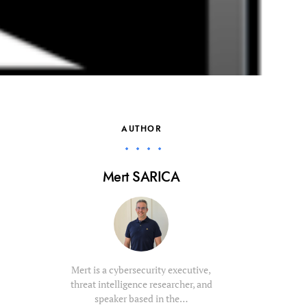
AUTHOR
Mert SARICA
Mert is a cybersecurity executive,
threat intelligence researcher, and
speaker based in the…