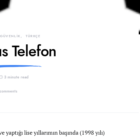
 GÜVENLİK
TÜRKÇE
s Telefon
3 minute read
 comments
 yaptığı lise yıllarımın başında (1998 yılı)