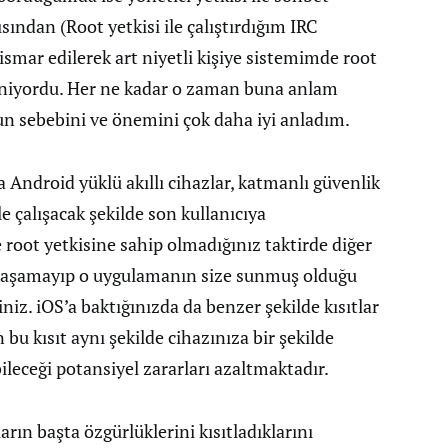
ından (Root yetkisi ile çalıştırdığım IRC
tismar edilerek art niyetli kişiye sistemimde root
öyleniyordu. Her ne kadar o zaman buna anlam
un sebebini ve önemini çok daha iyi anladım.
ndroid yüklü akıllı cihazlar, katmanlı güvenlik
le çalışacak şekilde son kullanıcıya
 root yetkisine sahip olmadığınız taktirde diğer
 ulaşamayıp o uygulamanın size sunmuş olduğu
siniz. iOS’a baktığınızda da benzer şekilde kısıtlar
 bu kısıt aynı şekilde cihazınıza bir şekilde
ileceği potansiyel zararları azaltmaktadır.
ların başta özgürlüklerini kısıtladıklarını