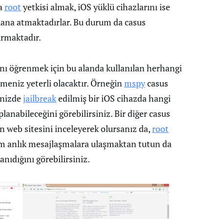
da
root
yetkisi almak, iOS yüklü cihazlarını ise
plana atmaktadırlar. Bu durum da casus
ırmaktadır.
ını öğrenmek için bu alanda kullanılan herhangi
emeniz yeterli olacaktır. Örneğin
mspy
casus
inizde
jailbreak
edilmiş bir iOS cihazda hangi
lanabileceğini görebilirsiniz. Bir diğer casus
 web sitesini inceleyerek olursanız da,
root
üm anlık mesajlaşmalara ulaşmaktan tutun da
ıdığını görebilirsiniz.