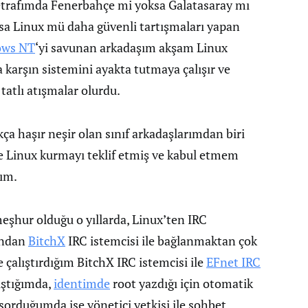
 etrafımda Fenerbahçe mi yoksa Galatasaray mı
a Linux mü daha güvenli tartışmaları yapan
ws NT
‘yi savunan arkadaşım akşam Linux
a karşın sistemini ayakta tutmaya çalışır ve
tatlı atışmalar olurdu.
kça haşır neşir olan sınıf arkadaşlarımdan biri
e Linux kurmayı teklif etmiş ve kabul etmem
ım.
eşhur olduğu o yıllarda, Linux’ten IRC
ından
BitchX
IRC istemcisi ile bağlanmaktan çok
e çalıştırdığım BitchX IRC istemcisi ile
EFnet IRC
ıştığımda,
identimde
root yazdığı için otomatik
sorduğumda ise yönetici yetkisi ile sohbet