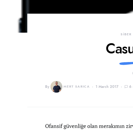
SİBER
Casu
By
MERT SARICA
1 March 2017
6
Ofansif güvenliğe olan merakımın zirve