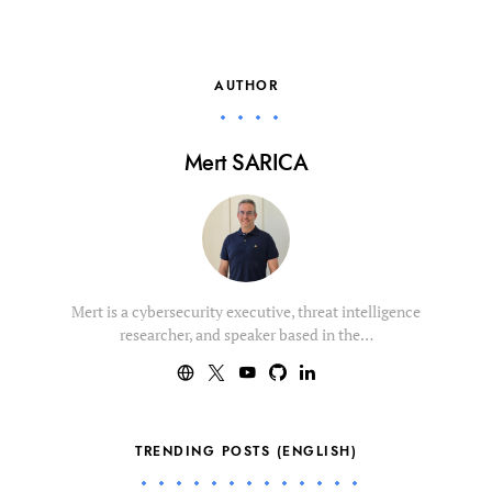
AUTHOR
Mert SARICA
Mert is a cybersecurity executive, threat intelligence
researcher, and speaker based in the…
TRENDING POSTS (ENGLISH)