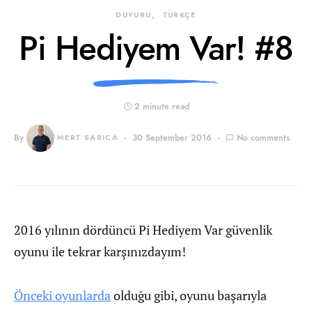
DUYURU
TÜRKÇE
Pi Hediyem Var! #8
2 minute read
By
MERT SARICA
30 September 2016
No comments
2016 yılının dördüncü Pi Hediyem Var güvenlik
oyunu ile tekrar karşınızdayım!
Önceki oyunlarda
olduğu gibi, oyunu başarıyla