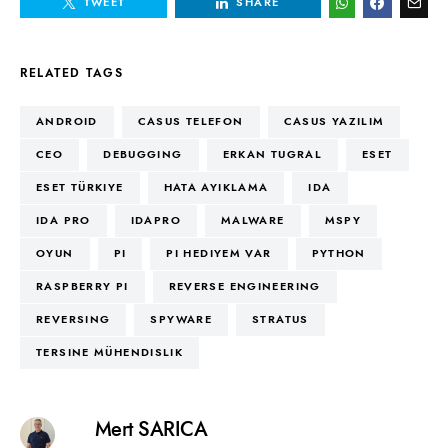
TWEET
SHARE
RELATED TAGS
ANDROID
CASUS TELEFON
CASUS YAZILIM
CEO
DEBUGGING
ERKAN TUGRAL
ESET
ESET TÜRKIYE
HATA AYIKLAMA
IDA
IDA PRO
IDAPRO
MALWARE
MSPY
OYUN
PI
PI HEDIYEM VAR
PYTHON
RASPBERRY PI
REVERSE ENGINEERING
REVERSING
SPYWARE
STRATUS
TERSINE MÜHENDISLIK
Mert SARICA