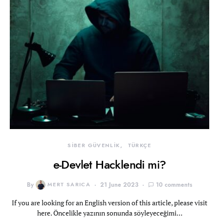
SİBER GÜVENLİK
TÜRKÇE
e-Devlet Hacklendi mi?
By
MERT SARICA
21 June 2023
10 comments
If you are looking for an English version of this article, please visit
here. Öncelikle yazının sonunda söyleyeceğimi…