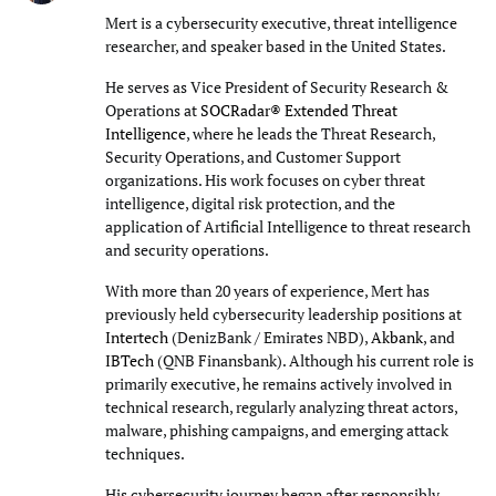
Mert is a cybersecurity executive, threat intelligence
researcher, and speaker based in the United States.
He serves as Vice President of Security Research &
Operations at
SOCRadar® Extended Threat
Intelligence
, where he leads the Threat Research,
Security Operations, and Customer Support
organizations. His work focuses on cyber threat
intelligence, digital risk protection, and the
application of Artificial Intelligence to threat research
and security operations.
With more than 20 years of experience, Mert has
previously held cybersecurity leadership positions at
Intertech
(DenizBank / Emirates NBD),
Akbank
, and
IBTech
(QNB Finansbank). Although his current role is
primarily executive, he remains actively involved in
technical research, regularly analyzing threat actors,
malware, phishing campaigns, and emerging attack
techniques.
His cybersecurity journey began after responsibly