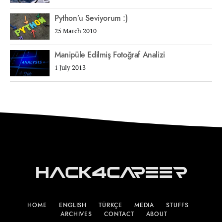
Python’u Seviyorum :)
25 March 2010
Manipüle Edilmiş Fotoğraf Analizi
1 July 2013
Hack4Career
HOME
ENGLISH
TÜRKÇE
MEDIA
STUFFS
ARCHIVES
CONTACT
ABOUT