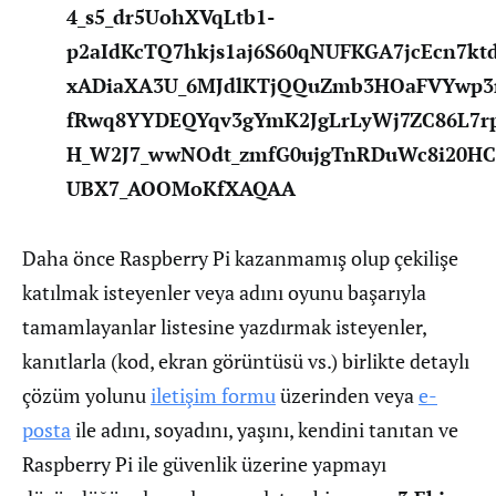
4_s5_dr5UohXVqLtb1-
p2aIdKcTQ7hkjs1aj6S60qNUFKGA7jcEcn7ktd
xADiaXA3U_6MJdlKTjQQuZmb3HOaFVYwp3r
fRwq8YYDEQYqv3gYmK2JgLrLyWj7ZC86L7
H_W2J7_wwNOdt_zmfG0ujgTnRDuWc8i20H
UBX7_AOOMoKfXAQAA
Daha önce Raspberry Pi kazanmamış olup çekilişe
katılmak isteyenler veya adını oyunu başarıyla
tamamlayanlar listesine yazdırmak isteyenler,
kanıtlarla (kod, ekran görüntüsü vs.) birlikte detaylı
çözüm yolunu
iletişim formu
üzerinden veya
e-
posta
ile adını, soyadını, yaşını, kendini tanıtan ve
Raspberry Pi ile güvenlik üzerine yapmayı