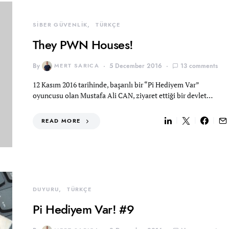
SİBER GÜVENLİK
TÜRKÇE
They PWN Houses!
By
MERT SARICA
5 December 2016
13 comments
12 Kasım 2016 tarihinde, başarılı bir “Pi Hediyem Var”
oyuncusu olan Mustafa Ali CAN, ziyaret ettiği bir devlet…
READ MORE
DUYURU
TÜRKÇE
Pi Hediyem Var! #9