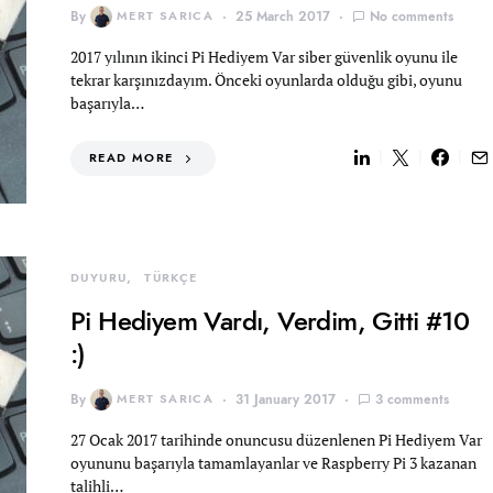
By
MERT SARICA
25 March 2017
No comments
2017 yılının ikinci Pi Hediyem Var siber güvenlik oyunu ile
tekrar karşınızdayım. Önceki oyunlarda olduğu gibi, oyunu
başarıyla…
READ MORE
DUYURU
TÜRKÇE
Pi Hediyem Vardı, Verdim, Gitti #10
:)
By
MERT SARICA
31 January 2017
3 comments
27 Ocak 2017 tarihinde onuncusu düzenlenen Pi Hediyem Var
oyununu başarıyla tamamlayanlar ve Raspberry Pi 3 kazanan
talihli…