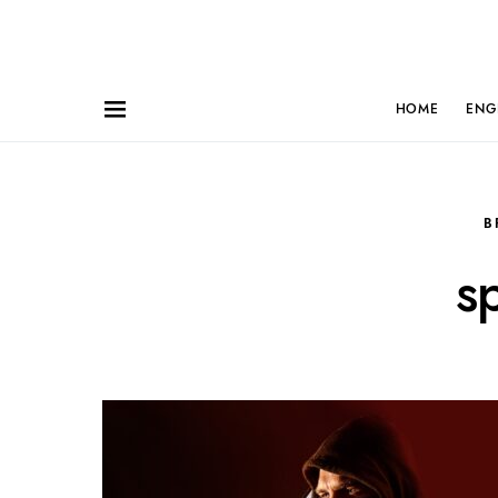
HOME
ENG
B
s