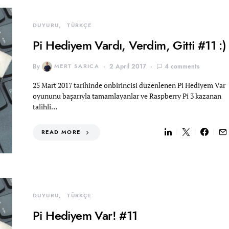
DUYURU
TÜRKÇE
Pi Hediyem Vardı, Verdim, Gitti #11 :)
By
MERT SARICA
2 April 2017
4 comments
25 Mart 2017 tarihinde onbirincisi düzenlenen Pi Hediyem Var
oyununu başarıyla tamamlayanlar ve Raspberry Pi 3 kazanan
talihli…
READ MORE
DUYURU
TÜRKÇE
Pi Hediyem Var! #11