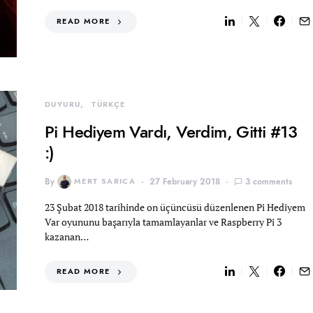
READ MORE
DUYURU
TÜRKÇE
Pi Hediyem Vardı, Verdim, Gitti #13
:)
By
MERT SARICA
27 February 2018
3 comments
23 Şubat 2018 tarihinde on üçüncüsü düzenlenen Pi Hediyem
Var oyununu başarıyla tamamlayanlar ve Raspberry Pi 3
kazanan…
READ MORE