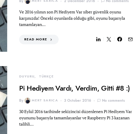
By
MERT SARICA
2 December 2016
No comments
Ve 2016 yılının son Pi Hediyem Var siber güvenlik oyunu
karşınızda! Önceki oyunlarda olduğu gibi, oyunu başarıyla
tamamlayan…
READ MORE
DUYURU
TÜRKÇE
Pi Hediyem Vardı, Verdim, Gitti #8 :)
By
MERT SARICA
3 October 2016
No comments
30 Eylül 2016 tarihinde sekizincisi düzenlenen Pi Hediyem Var
oyununu başarıyla tamamlayanlar ve Raspberry Pi 3 kazanan
talihli…