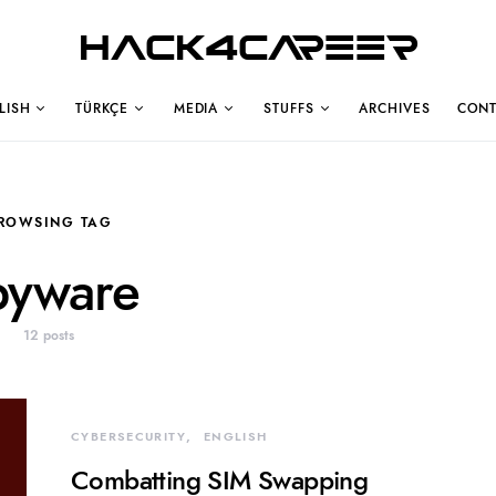
Hack4Career
LISH
TÜRKÇE
MEDIA
STUFFS
ARCHIVES
CONT
ROWSING TAG
pyware
12 posts
CYBERSECURITY
ENGLISH
Combatting SIM Swapping