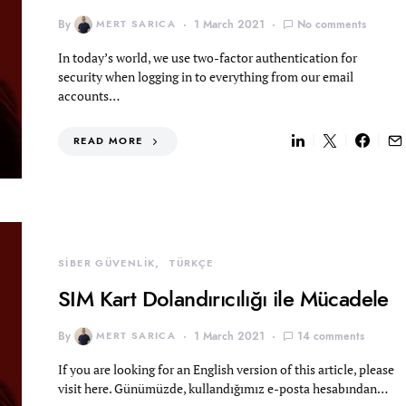
By
MERT SARICA
1 March 2021
No comments
In today’s world, we use two-factor authentication for
security when logging in to everything from our email
accounts…
READ MORE
SİBER GÜVENLİK
TÜRKÇE
SIM Kart Dolandırıcılığı ile Mücadele
By
MERT SARICA
1 March 2021
14 comments
If you are looking for an English version of this article, please
visit here. Günümüzde, kullandığımız e-posta hesabından…