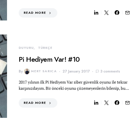
READ MORE
DUYURU
TÜRKÇE
Pi Hediyem Var! #10
By
MERT SARICA
27 January 2017
3 comments
2017 yılının ilk Pi Hediyem Var siber güvenlik oyunu ile tekrar
karşınızdayım. Bir önceki oyunu çözemeyenlerin bilenip, bu…
READ MORE