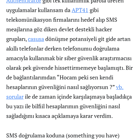
Authenticator
gibi tek kullanımlık parola üreten
uygulamalar kullansam da
APT41
gibi
telekomünikasyon firmalarını hedef alıp SMS
meajlarına göz diken devlet destekli hacker
grupları,
casusa
dönüşme potansiyeli git gide artan
akıllı telefonlar derken telefonumu doğrulama
amacıyla kullanmak bir siber güvenlik araştırmacısı
olarak pek güvende hissettirmemeye başlamıştı. Bir
de bağlantılarımdan “Hocam peki sen kendi
hesaplarının güvenliğini nasıl sağlıyorsun ?”
vb.
sorular
ile de zaman içinde karşılaşmaya başladıkça
bu yazı ile bilfiil hesaplarımın güvenliğini nasıl
sağladığımı kısaca açıklamaya karar verdim.
SMS doğrulama koduna (something you have)