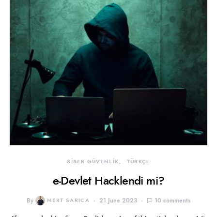
SİBER GÜVENLİK
TÜRKÇE
e-Devlet Hacklendi mi?
By
MERT SARICA
21 June 2023
10 comments