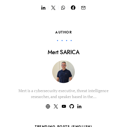
AUTHOR
Mert SARICA
Mert is a cybersecurity executive, threat intelligence
researcher, and speaker based in the…
TRENDING POSTS (ENGLISH)