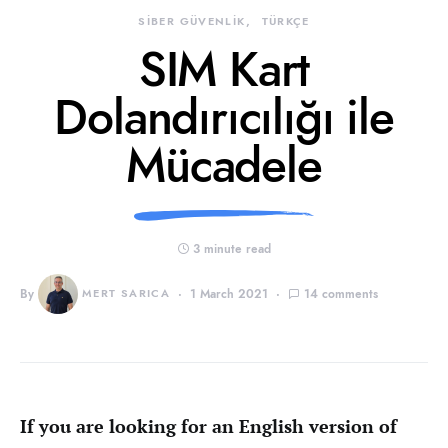
SİBER GÜVENLİK
TÜRKÇE
SIM Kart
Dolandırıcılığı ile
Mücadele
3 minute read
By
MERT SARICA
1 March 2021
14 comments
If you are looking for an English version of