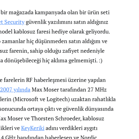
n bir mağazada kampanyada olan bir ürün seti
t Security
güvenlik yazılımını satın aldığınız
odel kablosuz faresi hediye olarak geliyordu.
n o zamanlar hiç düşünmeden satın aldığım ve
osuz farenin, sahip olduğu zafiyet nedeniyle
sa dönüşebileceği hiç aklıma gelmemişti. :)
 farelerin RF haberleşmesi üzerine yapılan
2007 yılında
Max Moser tarafından 27 MHz
erin (Microsoft ve Logitech) uzaktan rahatlıkla
a sonucunda ortaya çıktı ve güvenlik dünyasında
 Max Moser ve Thorsten Schroeder, kablosuz
ikleri ve
KeyKeriki
adını verdikleri aygıtı
 2.4 GHz bandından haberleşen ve Nordic