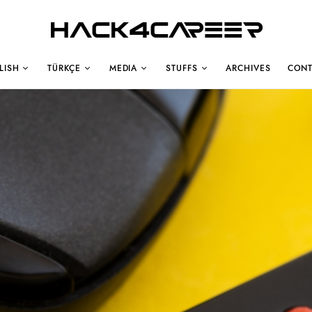
Hack4Career
LISH
TÜRKÇE
MEDIA
STUFFS
ARCHIVES
CONT