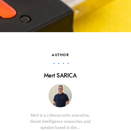
AUTHOR
Mert SARICA
Mert is a cybersecurity executive,
threat intelligence researcher, and
speaker based in the…