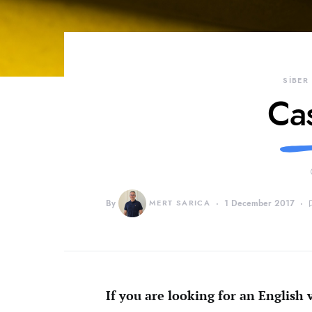
SİBER
Ca
By
MERT SARICA
1 December 2017
If you are looking for an English v