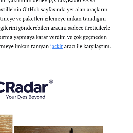
m yazılımını derleyip, CrazyRadio PA’ya
stille’nin GitHub sayfasında yer alan araçların
etmeye ve paketleri izlemeye imkan tanıdığını
gilerini gönderebilen aracını sadece üreticilerle
raştırma yapmaya karar verdim ve çok geçmeden
dermeye imkan tanıyan
jackit
aracı ile karşılaştım.