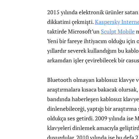
2015 yılında elektronik ürünler sata
dikkatimi çekmişti.
Kaspersky Interne
taktirde Microsoft’un
Sculpt Mobile
m
Yeni bir fareye ihtiyacım olduğu içi
yıllardır severek kullandığım bu kabl
arkamdan işler çevirebilecek bir casu
Bluetooth olmayan kablosuz klavye ve
araştırmalara kısaca bakacak olursak,
bandında haberleşen kablosuz klavyel
dinlenebileceği, yaptığı bir araştırm
oldukça ses getirdi. 2009 yılında ise
klavyeleri dinlemek amacıyla geliştird
duyurdular. 2010 yılında ise bu defa