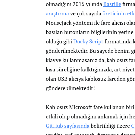
olmadığını 2015 yılında
Bastille
firma
araştırma
ve çok sayıda
üreticinin etk
MouseJack yöntemi ile fare alıcısı ola
basılan butonların bilgilerinin yerin
olduğu gibi
Ducky Script
formatında kl
gönderilmektedir. Bu sayede benim gib
klavye kullanmasanız da, kablosuz far
kısa süreliğine kalktığınızda, art niyet
olan USB alıcıya kablosuz fareden gönd
gönderebilmektedir!
Kablosuz Microsoft fare kullanan bir
etkili olup olmadığını anlamak için 
GitHub sayfasında
belirtildiği üzere
C