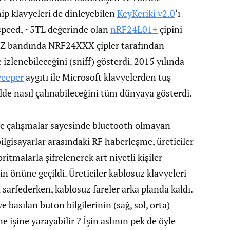
 klavyeleri de dinleyebilen
KeyKeriki v2.0
‘ı
dspeed, ~5TL değerinde olan
nRF24L01+
çipini
GHZ bandında NRF24XXX çipler tarafından
 izlenebileceğini (sniff) gösterdi. 2015 yılında
eeper
aygıtı ile Microsoft klavyelerden tuş
kilde nasıl çalınabileceğini tüm dünyaya gösterdi.
 ve çalışmalar sayesinde bluetooth olmayan
 bilgisayarlar arasındaki RF haberleşme, üreticiler
oritmalarla şifrelenerek art niyetli kişiler
in önüne geçildi. Üreticiler kablosuz klavyeleri
 sarfederken, kablosuz fareler arka planda kaldı.
e basılan buton bilgilerinin (sağ, sol, orta)
 ne işine yarayabilir ? İşin aslının pek de öyle