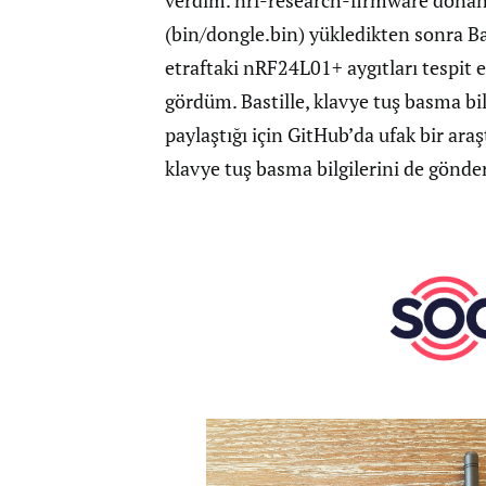
verdim. nrf-research-firmware donanı
(bin/dongle.bin) yükledikten sonra Ba
etraftaki nRF24L01+ aygıtları tespit 
gördüm. Bastille, klavye tuş basma bil
paylaştığı için GitHub’da ufak bir a
klavye tuş basma bilgilerini de gön