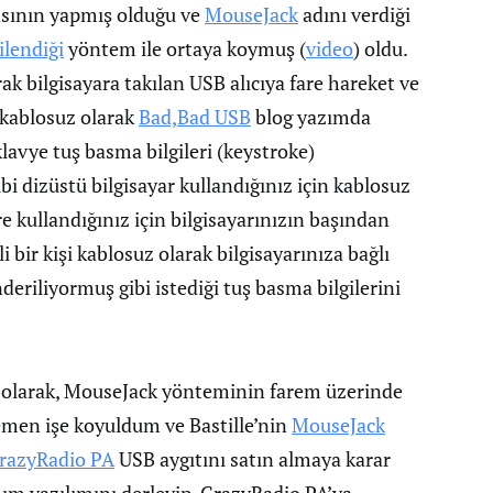
sının yapmış olduğu ve
MouseJack
adını verdiği
ilendiği
yöntem ile ortaya koymuş (
video
) oldu.
rak bilgisayara takılan USB alıcıya fare hareket ve
e kablosuz olarak
Bad,Bad USB
blog yazımda
avye tuş basma bilgileri (keystroke)
i dizüstü bilgisayar kullandığınız için kablosuz
e kullandığınız için bilgisayarınızın başından
li bir kişi kablosuz olarak bilgisayarınıza bağlı
eriliyormuş gibi istediği tuş basma bilgilerini
i olarak, MouseJack yönteminin farem üzerinde
hemen işe koyuldum ve Bastille’nin
MouseJack
razyRadio PA
USB aygıtını satın almaya karar