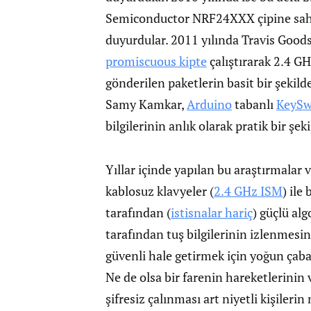
Semiconductor NRF24XXX çipine sahip
duyurdular. 2011 yılında Travis Goo
promiscuous kipte
çalıştırarak 2.4 
gönderilen paketlerin basit bir şekilde
Samy Kamkar,
Arduino
tabanlı
KeySw
bilgilerinin anlık olarak pratik bir şe
Yıllar içinde yapılan bu araştırmalar
kablosuz klavyeler (
2.4 GHz ISM
) ile
tarafından (
istisnalar hariç
) güçlü alg
tarafından tuş bilgilerinin izlenmesin
güvenli hale getirmek için yoğun çaba
Ne de olsa bir farenin hareketlerinin v
şifresiz çalınması art niyetli kişilerin