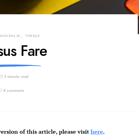
 GÜVENLİK
TÜRKÇE
sus Fare
3 minute read
8 comments
ersion of this article, please visit
here
.