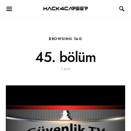
Hack4Career
BROWSING TAG
45. bölüm
1 post