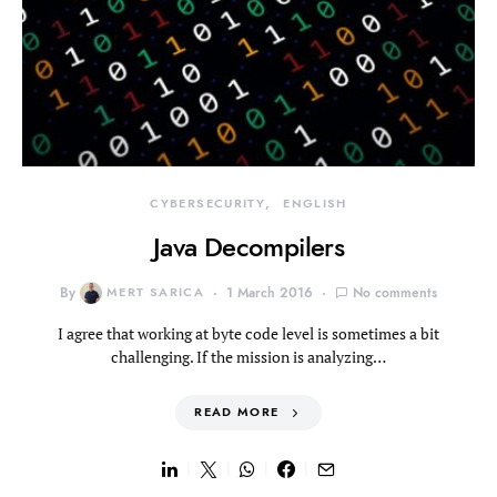
CYBERSECURITY
ENGLISH
Java Decompilers
By
MERT SARICA
1 March 2016
No comments
I agree that working at byte code level is sometimes a bit
challenging. If the mission is analyzing…
READ MORE