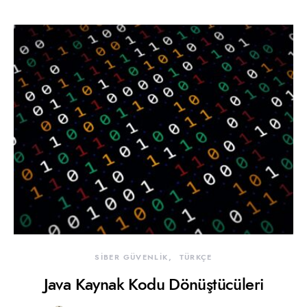
SİBER GÜVENLİK
TÜRKÇE
Java Kaynak Kodu Dönüştücüleri