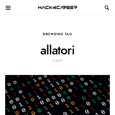
Hack4Career
BROWSING TAG
allatori
3 posts