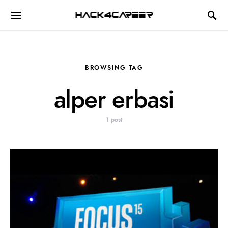
Hack4Career
BROWSING TAG
alper erbasi
1 post