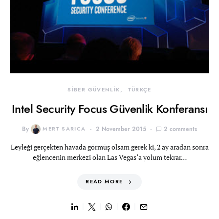
SİBER GÜVENLİK
TÜRKÇE
Intel Security Focus Güvenlik Konferansı
By
MERT SARICA
2 November 2015
2 comments
Leyleği gerçekten havada görmüş olsam gerek ki, 2 ay aradan sonra
eğlencenin merkezi olan Las Vegas‘a yolum tekrar…
READ MORE