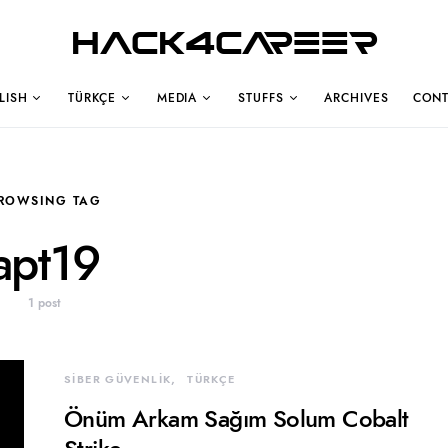
Hack4Career
LISH
TÜRKÇE
MEDIA
STUFFS
ARCHIVES
CONT
ROWSING TAG
apt19
1 post
SİBER GÜVENLİK
TÜRKÇE
Önüm Arkam Sağım Solum Cobalt