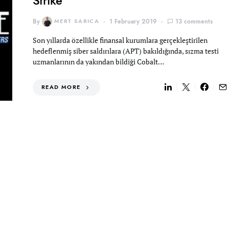
Strike
By
MERT SARICA
1 February 2019
13 comments
Son yıllarda özellikle finansal kurumlara gerçekleştirilen
hedeflenmiş siber saldırılara (APT) bakıldığında, sızma testi
uzmanlarının da yakından bildiği Cobalt…
READ MORE