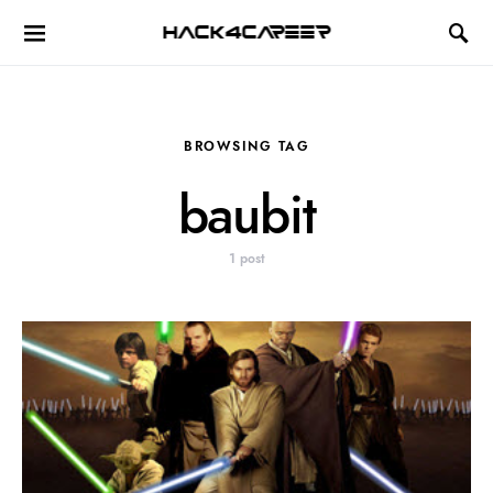
Hack4Career
BROWSING TAG
baubit
1 post