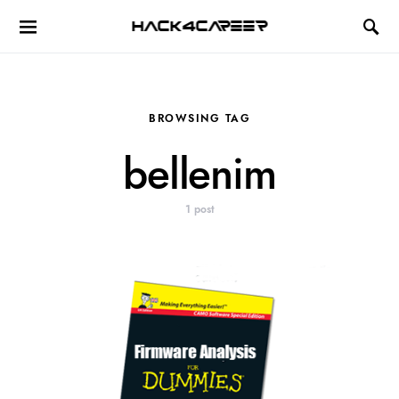
Hack4Career
BROWSING TAG
bellenim
1 post