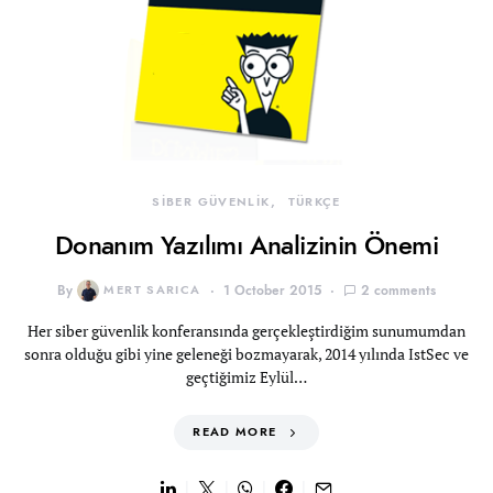
SİBER GÜVENLİK
TÜRKÇE
Donanım Yazılımı Analizinin Önemi
By
MERT SARICA
1 October 2015
2 comments
Her siber güvenlik konferansında gerçekleştirdiğim sunumumdan
sonra olduğu gibi yine geleneği bozmayarak, 2014 yılında IstSec ve
geçtiğimiz Eylül…
READ MORE